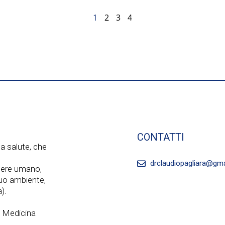
1
2
3
4
CONTATTI
a salute, che
drclaudiopagliara@gm
ssere umano,
 suo ambiente,
).
a Medicina