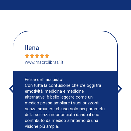
Marcello





www.amazon.it
Un'opera sorprendente per qualità e
quantità!
Il nome "via" della guarigione mi faceva
pensare a una sorta di libretto pratico,
Invece è tutt'altro, è un libro così denso e
ampio da comprenderne più di uno, ben
scritto, con uno stile facile da seguire. Si
tratta di una vera "piazza" della
guarigione, un luogo in cui stare, in mezzo