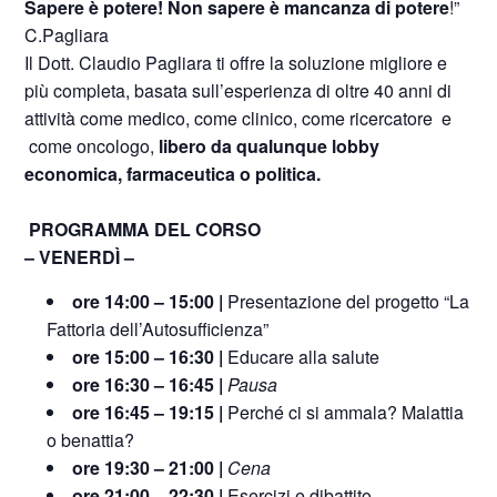
Sapere è potere! Non sapere è mancanza di potere
!”
C.Pagliara
Il Dott. Claudio Pagliara ti offre la soluzione migliore e
più completa, basata sull’esperienza di oltre 40 anni di
attività come medico, come clinico, come ricercatore e
come oncologo,
libero da qualunque lobby
economica, farmaceutica o politica.
PROGRAMMA DEL CORSO
– VENERDÌ –
ore 14:00 – 15:00 |
Presentazione del progetto “La
Fattoria dell’Autosufficienza”
ore 15:00 – 16:30 |
Educare alla salute
ore 16:30 – 16:45 |
Pausa
ore 16:45 – 19:15 |
Perché ci si ammala? Malattia
o benattia?
ore 19:30 – 21:00 |
Cena
ore 21:00 – 22:30 |
Esercizi e dibattito