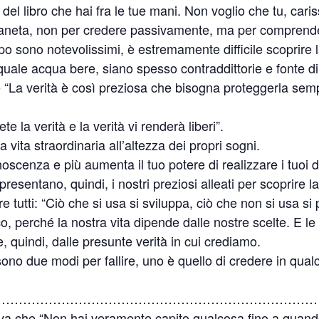
l libro che hai fra le tue mani. Non voglio che tu, cariss
ianeta, non per credere passivamente, ma per comprend
po sono notevolissimi, è estremamente difficile scoprire 
quale acqua bere, siano spesso contraddittorie e fonte di
e “La verità è così preziosa che bisogna proteggerla sem
la verità e la verità vi renderà liberi”.
na vita straordinaria all’altezza dei propri sogni.
scenza e più aumenta il tuo potere di realizzare i tuoi des
esentano, quindi, i nostri preziosi alleati per scoprire la
 tutti: “Ciò che si usa si sviluppa, ciò che non si usa si
ico, perché la nostra vita dipende dalle nostre scelte. E l
, quindi, dalle presunte verità in cui crediamo.
ono due modi per fallire, uno è quello di credere in qualco-
…………………………………………………………………
mava che “Non hai veramente capito qualcosa fino a quand