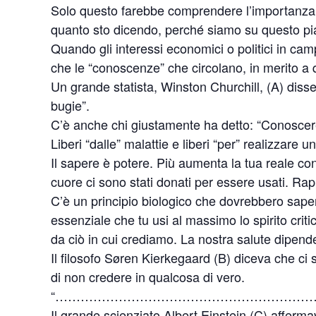
Solo questo farebbe comprendere l’importanza de
quanto sto dicendo, perché siamo su questo p
Quando gli interessi economici o politici in cam
che le “conoscenze” che circolano, in merito a 
Un grande statista, Winston Churchill, (A) diss
bugie”.
C’è anche chi giustamente ha detto: “Conoscerete 
Liberi “dalle” malattie e liberi “per” realizzare u
Il sapere è potere. Più aumenta la tua reale cono
cuore ci sono stati donati per essere usati. Rappr
C’è un principio biologico che dovrebbero sapere
essenziale che tu usi al massimo lo spirito crit
da ciò in cui crediamo. La nostra salute dipende
Il filosofo Søren Kierkegaard (B) diceva che ci s
di non credere in qualcosa di vero.
“……………………………………………………
Il grande scienziato Albert Einstein (C) affer