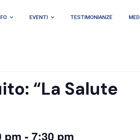
NFO
EVENTI
TESTIMONIANZE
MEDI
ito: “La Salute
0 pm
-
7:30 pm