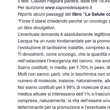
Il dott. Claudio Pagliara parlerà, dalle ore 18,4
Per iscrizione www.saporedelsapere.it
Riporto alcuni passaggi del
libro “La Salute c
“Forse ti starai chiedendo perché un oncologo si
un libro divulgativo.
L’eventuale domanda è assolutamente legittima
L’acqua ha un ruolo fondamentale per la promoz
l’evoluzione di tantissime malattie, compreso so
Ti dimostrerò, come oncologo, che la quantità 
nell’ostacolare l’insorgenza del cancro, ma anc
Siamo costituiti, in media, per il 70% in peso, d
Molti non sanno, però, che in biochimica non co
numero di molecole, insieme, naturalmente, alle
Noi siamo costituiti per il 99% di molecole d’acq
medica attuale si interessano dell’1% e trascur
compresa, naturalmente, la vita dell’essere uman
determinante per la promozione e l’eventuale re