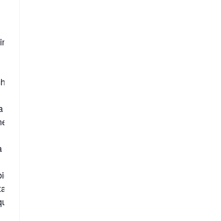
fino al punto da scrivere
he per la nascita e per
ma nel promuovere o
ne da questa malattia.
 veramente di più è il
biologica e la scienza
a di ogni essere vivente,
qua e la sua influenza