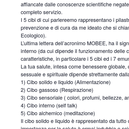
affiancate dalle conoscenze scientifiche negate 
completo servizio.
I 5 cibi di cui parlereemo rappresentano i pilast
prevenzione e di cura da me ideato che si ch
Ecologico).
L’ultima lettera dell’acronimo MOBEE, ha il signi
interno (da cui dipende il funzionamento delle c
caratteristiche, in particolare i 5 cibi ed i 7 emun
La tua salute, intesa come benessere globale, q
sessuale e spirituale dipende strettamente dalla
1) Cibo solido e liquido (Alimentazione)
2) Cibo gassoso (Respirazione)
3) Cibo sensoriale ( colori, profumi, bellezze, ani
4) Cibo interno (self talk)
5) Cibo alchemico (meditazione)
Il cibo solido e liquido è rappresentato da tutto 
importanza per la salute è ormai indubbia e scie