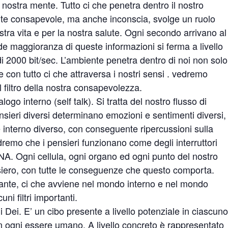
a nostra mente. Tutto ci che penetra dentro il nostro
te consapevole, ma anche inconscia, svolge un ruolo
tra vita e per la nostra salute. Ogni secondo arrivano al
ande maggioranza di queste informazioni si ferma a livello
 di 2000 bit/sec. L’ambiente penetra dentro di noi non solo
e con tutto ci che attraversa i nostri sensi . vedremo
 filtro della nostra consapevolezza.
logo interno (self talk). Si tratta del nostro flusso di
ensieri diversi determinano emozioni e sentimenti diversi,
 interno diverso, con conseguente ripercussioni sulla
edremo che i pensieri funzionano come degli interruttori
A. Ogni cellula, ogni organo ed ogni punto del nostro
siero, con tutte le conseguenze che questo comporta.
tante, ci che avviene nel mondo interno e nel mondo
i filtri importanti.
i Dei. E’ un cibo presente a livello potenziale in ciascuno
 in ogni essere umano. A livello concreto è rappresentato