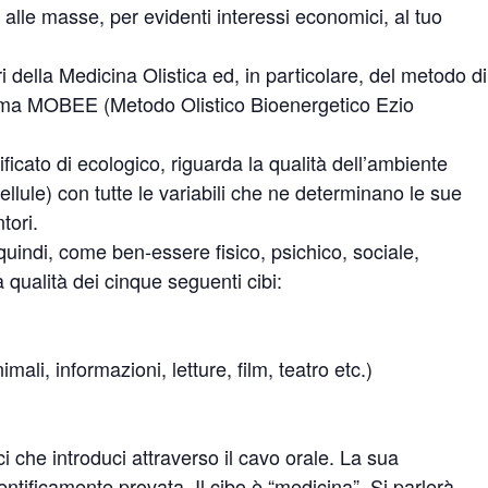
alle masse, per evidenti interessi economici, al tuo
ri della Medicina Olistica ed, in particolare, del metodo di
iama MOBEE (Metodo Olistico Bioenergetico Ezio
ficato di ecologico, riguarda la qualità dell’ambiente
ellule) con tutte le variabili che ne determinano le sue
tori.
uindi, come ben-essere fisico, psichico, sociale,
 qualità dei cinque seguenti cibi:
mali, informazioni, letture, film, teatro etc.)
ci che introduci attraverso il cavo orale. La sua
ntificamente provata. Il cibo è “medicina”. Si parlerà