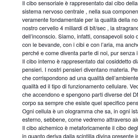
Il cibo sensoriale è rappresentato dal cibo dell
sistema nervoso centrale , nella sua componen
veramente fondamentale per la qualità della nos
nostro cervello 4 miliardi di bit/sec , la stragr
dell’inconscio. Siamo, infatti, consapevoli solo
con le bevande, con i cibi e con l’aria, ma anch
perché e come diventa parte di noi, pur senza il
Il cibo interno è rappresentato dal cosiddetto dia
pensieri. I nostri pensieri diventano materia. P
che corrispondono ad una qualità dell’ambiente
qualità ed il tipo di funzionamento cellulare. V
che accendono e spengono parti diverse del DN
corpo sa sempre che esiste quel specifico pen
Ogni cellula è un ologramma che sa, in ogni is
esterno, sebbene, come vedremo attraverso alcun
Il cibo alchemico è metaforicamente il cibo degl
in quanto deriva dalla scintilla divina presente