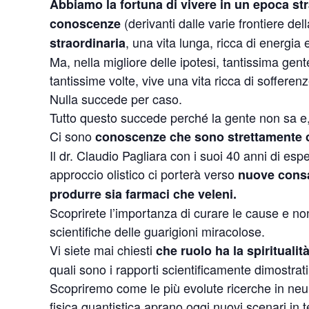
Abbiamo la fortuna di vivere in un epoca st
(derivanti dalle varie frontiere del
conoscenze
, una vita lunga, ricca di energia e
straordinaria
Ma, nella migliore delle ipotesi, tantissima gen
tantissime volte, vive una vita ricca di sofferenz
Nulla succede per caso.
Tutto questo succede perché la gente non sa e,
Ci sono
conoscenze che sono strettamente co
Il dr. Claudio Pagliara con i suoi 40 anni di espe
approccio olistico ci porterà verso
nuove consa
produrre sia farmaci che veleni.
Scoprirete l’importanza di curare le cause e non l
scientifiche delle guarigioni miracolose.
Vi siete mai chiesti
che ruolo ha la spiritualit
quali sono i rapporti scientificamente dimostrat
Scopriremo come le più evolute ricerche in neur
fisica quantistica aprano oggi nuovi scenari in 