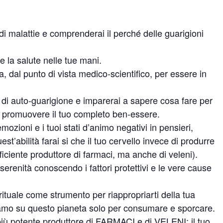
i malattie e comprenderai il perché delle guarigioni
 la salute nelle tue mani.
a, dal punto di vista medico-scientifico, per essere in
à di auto-guarigione e imparerai a sapere cosa fare per
er promuovere il tuo completo ben-essere.
emozioni e i tuoi stati d’animo negativi in pensieri,
st’abilità farai si che il tuo cervello invece di produrre
fficiente produttore di farmaci, ma anche di veleni).
erenità conoscendo i fattori protettivi e le vere cause
irituale come strumento per riappropriarti della tua
siamo su questo pianeta solo per consumare e sporcare.
 più potente produttore di FARMACI e di VELENI: il tuo