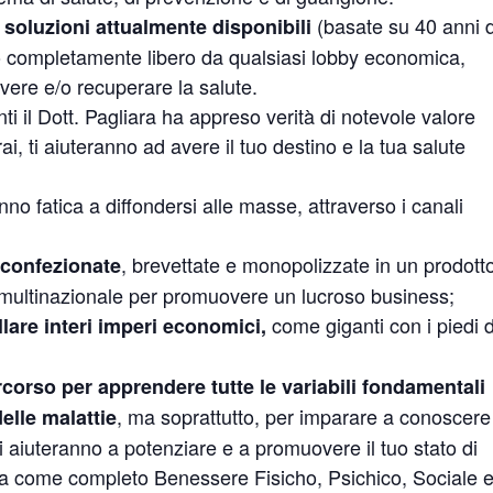
(basate su 40 anni d
i soluzioni attualmente disponibili
ito completamente libero da qualsiasi lobby economica,
vere e/o recuperare la salute.
ti il Dott. Pagliara ha appreso verità di notevole valore
i, ti aiuteranno ad avere il tuo destino e la tua salute
no fatica a diffondersi alle masse, attraverso i canali
, brevettate e monopolizzate in un prodott
 confezionate
multinazionale per promuovere un lucroso business;
come giganti con i piedi d
llare interi imperi economici,
corso per apprendere tutte le variabili fondamentali
, ma soprattutto, per imparare a conoscere
elle malattie
 ti aiuteranno a potenziare e a promuovere il tuo stato di
ma come completo Benessere Fisicho, Psichico, Sociale 