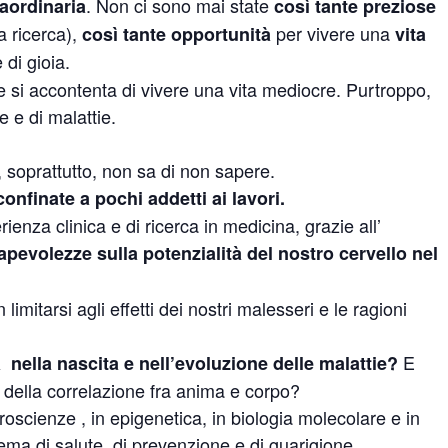
. Non ci sono mai state
raordinaria
così tante preziose
la ricerca),
per vivere una
così tante opportunità
vita
 di gioia.
te si accontenta di vivere una vita mediocre. Purtroppo,
e e di malattie.
 soprattutto, non sa di non sapere.
nfinate a pochi addetti ai lavori.
rienza clinica e di ricerca in medicina, grazie all’
pevolezze sulla potenzialità del nostro cervello nel
imitarsi agli effetti dei nostri malesseri e le ragioni
E
à nella nascita e nell’evoluzione delle malattie?
i della correlazione fra anima e corpo?
oscienze , in epigenetica, in biologia molecolare e in
tema di salute, di prevenzione e di guarigione.