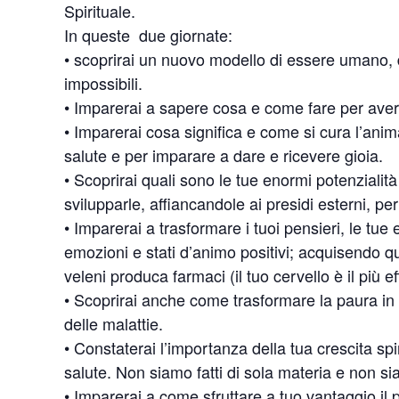
Spirituale.
In queste due giornate:
• scoprirai un nuovo modello di essere umano, d
impossibili.
• Imparerai a sapere cosa e come fare per avere
• Imparerai cosa significa e come si cura l’anim
salute e per imparare a dare e ricevere gioia.
• Scoprirai quali sono le tue enormi potenzialit
svilupparle, affiancandole ai presidi esterni, p
• Imparerai a trasformare i tuoi pensieri, le tue 
emozioni e stati d’animo positivi; acquisendo que
veleni produca farmaci (il tuo cervello è il più e
• Scoprirai anche come trasformare la paura in s
delle malattie.
• Constaterai l’importanza della tua crescita sp
salute. Non siamo fatti di sola materia e non 
• Imparerai a come sfruttare a tuo vantaggio il