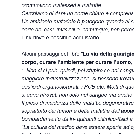
promuovono malesseri e malattie.
Cerchiamo di dare un nome chiaro e comprensib
Un ambiente materiale è patogeno quando al suo 
parte dei casi, invisibili o, comunque, non percet
Link dove è possibile acquistarlo
Alcuni passaggi del libro “
La via della guarigi
corpo, curare l’ambiente per curare l’uomo, 
“..
Non ci si può, quindi, poi stupire se nel sangu
maggiore industrializzazione, si possono trovare v
pesticidi organoclorurati, i PCB etc. Molti di qu
si sono ritrovati non solo nel sangue ma anche 
Il picco di incidenza delle malattie degenerativ
soprattutto dei tumori e delle malattie dell’appar
bombardamento da in- quinanti chimico-fisici a 
“La cultura del medico deve essere aperta ad o