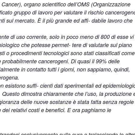
 Cancer), organo scientifico dell’OMS (Organizzazione
icato gruppo di lavoro per valutare il rischio cancerogen
i sul mercato. È il più grande ed affi- dabile lavoro che
nte di uso corrente, solo in poco meno di 800 di esse vi
ologico che potesse permet- tere di valutarle sul piano
i o procedimenti tecnologici sono stati classificati come
probabilmente cancerogeni. Di quasi il 99% delle
lmente in contatto tutti i giorni, non sappiamo, quindi,
cerogena.
sistono suffi- cienti dati sperimentali ed epidemiologic
a. Questo dimostra chiaramente che l’uso, la produzione 
ioranza delle nuove sostanze è stata fatta senza regole
 dei relativi costi e benefici. E ora paghiamo le
ntrandoci esclusivamente sulla cura e tralasciando le altr