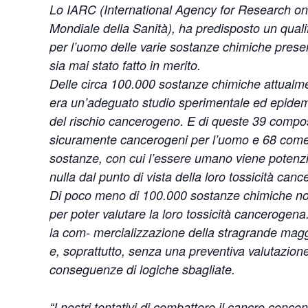
Lo IARC (International Agency for Research on
Mondiale della Sanità), ha predisposto un qualif
per l’uomo delle varie sostanze chimiche present
sia mai stato fatto in merito.
Delle circa 100.000 sostanze chimiche attualme
era un’adeguato studio sperimentale ed epidemi
del rischio cancerogeno. E di queste 39 compost
sicuramente cancerogeni per l’uomo e 68 come 
sostanze, con cui l’essere umano viene potenzia
nulla dal punto di vista della loro tossicità can
Di poco meno di 100.000 sostanze chimiche non e
per poter valutare la loro tossicità cancerogen
la com- mercializzazione della stragrande magg
e, soprattutto, senza una preventiva valutazione
conseguenze di logiche sbagliate.
“I nostri tentativi di combattere il cancro conce