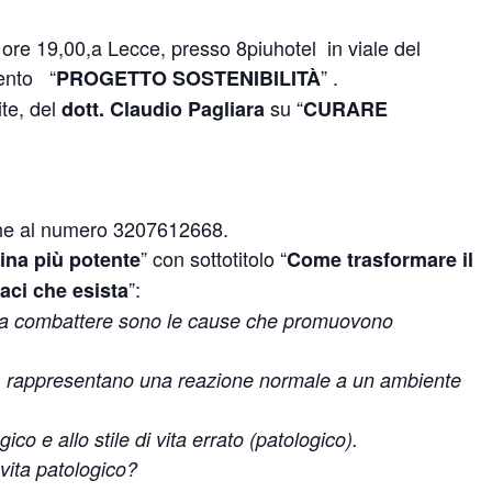
ore 19,00,a Lecce, presso 8piuhotel in viale del
ento “
” .
PROGETTO SOSTENIBILITÀ
ite, del
su “
dott. Claudio Pagliara
CURARE
ione al numero 3207612668.
” con sottotitolo “
ina più potente
Come trasformare il
”:
maci che esista
o da combattere sono le cause che promuovono
o, rappresentano una reazione normale a un ambiente
ico e allo stile di vita errato (patologico).
 vita patologico?