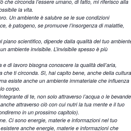
ò che circonda l’essere umano, di fatto, mi riferisco alla
ssibile la vita.
oro. Un ambiente è salubre se le sue condizioni
ece, è patogeno, se promuove l’insorgenza di malattie,
ul piano scientifico, dipende dalla qualità del tuo ambient
 un ambiente invisibile. L’invisibile spesso è più
 e di lavoro bisogna conoscere la qualità dell’aria,
ra che ti circonda. Sì, hai capito bene, anche della cultura
 ma esiste anche un ambiente immateriale che influenza
olo corpo.
integrante di te, non solo attraverso l’acqua o le bevande
 anche attraverso ciò con cui nutri la tua mente e il tuo
fondiremo in un prossimo capitolo).
ne. Ci sono energie, materie e informazioni nel tuo
sistere anche energie, materie e informazioni che