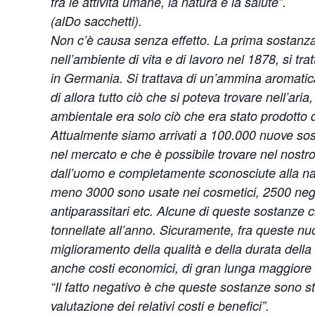
fra le attività umane, la natura e la salute”.
(alDo sacchetti).
Non c’è causa senza effetto. La prima sostanza c
nell’ambiente di vita e di lavoro nel 1878, si tra
in Germania. Si trattava di un’ammina aromatica,
di allora tutto ciò che si poteva trovare nell’aria
ambientale era solo ciò che era stato prodotto
Attualmente siamo arrivati a 100.000 nuove sos
nel mercato e che è possibile trovare nel nostr
dall’uomo e completamente sconosciute alla nat
meno 3000 sono usate nei cosmetici, 2500 negli 
antiparassitari etc. Alcune di queste sostanze 
tonnellate all’anno. Sicuramente, fra queste nu
miglioramento della qualità e della durata della
anche costi economici, di gran lunga maggiore d
“Il fatto negativo è che queste sostanze sono s
valutazione dei relativi costi e benefici”.