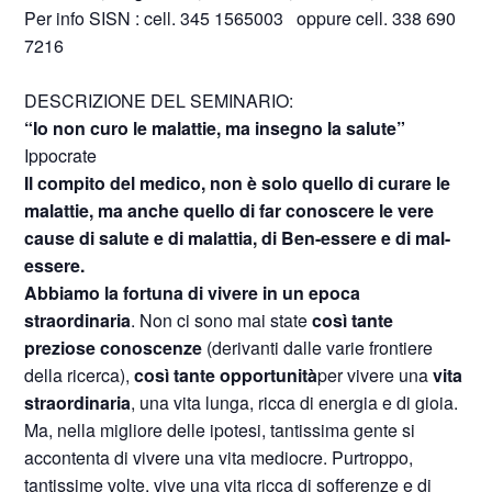
Per info SISN : cell. 345 1565003 oppure cell. 338 690
7216
DESCRIZIONE DEL SEMINARIO:
“Io non curo le malattie, ma insegno la salute”
Ippocrate
Il compito del medico, non è solo quello di curare le
malattie, ma anche quello di far conoscere le vere
cause di salute e di malattia, di Ben-essere e di mal-
essere.
Abbiamo la fortuna di vivere in un epoca
straordinaria
. Non ci sono mai state
così tante
preziose conoscenze
(derivanti dalle varie frontiere
della ricerca),
così tante opportunità
per vivere una
vita
straordinaria
, una vita lunga, ricca di energia e di gioia.
Ma, nella migliore delle ipotesi, tantissima gente si
accontenta di vivere una vita mediocre. Purtroppo,
tantissime volte, vive una vita ricca di sofferenze e di