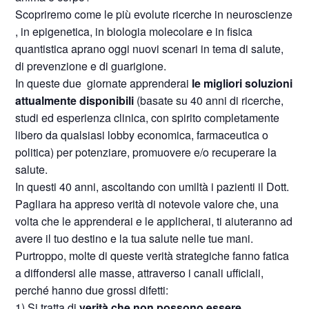
Scopriremo come le più evolute ricerche in neuroscienze
, in epigenetica, in biologia molecolare e in fisica
quantistica aprano oggi nuovi scenari in tema di salute,
di prevenzione e di guarigione.
In queste due giornate apprenderai
le migliori soluzioni
attualmente disponibili
(basate su 40 anni di ricerche,
studi ed esperienza clinica, con spirito completamente
libero da qualsiasi lobby economica, farmaceutica o
politica) per potenziare, promuovere e/o recuperare la
salute.
In questi 40 anni, ascoltando con umiltà i pazienti il Dott.
Pagliara ha appreso verità di notevole valore che, una
volta che le apprenderai e le applicherai, ti aiuteranno ad
avere il tuo destino e la tua salute nelle tue mani.
Purtroppo, molte di queste verità strategiche fanno fatica
a diffondersi alle masse, attraverso i canali ufficiali,
perché hanno due grossi difetti:
1) Si tratta di
verità che non possono essere