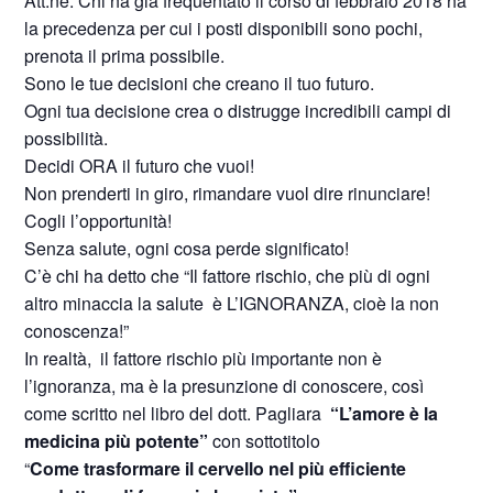
Att.ne: Chi ha già frequentato il corso di febbraio 2018 ha
la precedenza per cui i posti disponibili sono pochi,
prenota il prima possibile.
Sono le tue decisioni che creano il tuo futuro.
Ogni tua decisione crea o distrugge incredibili campi di
possibilità.
Decidi ORA il futuro che vuoi!
Non prenderti in giro, rimandare vuol dire rinunciare!
Cogli l’opportunità!
Senza salute, ogni cosa perde significato!
C’è chi ha detto che “Il fattore rischio, che più di ogni
altro minaccia la salute è L’IGNORANZA, cioè la non
conoscenza!”
In realtà, il fattore rischio più importante non è
l’ignoranza, ma è la presunzione di conoscere, così
come scritto nel libro del dott. Pagliara
“L’amore è la
medicina più potente”
con sottotitolo
“
Come trasformare il cervello nel più efficiente