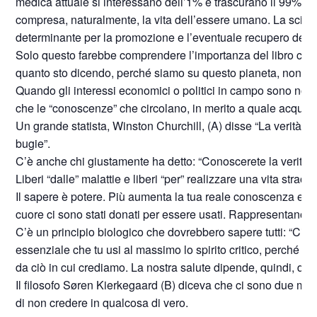
medica attuale si interessano dell’1% e trascurano il 99% del
compresa, naturalmente, la vita dell’essere umano. La scienza
determinante per la promozione e l’eventuale recupero della
Solo questo farebbe comprendere l’importanza del libro che ha
quanto sto dicendo, perché siamo su questo pianeta, non p
Quando gli interessi economici o politici in campo sono notev
che le “conoscenze” che circolano, in merito a quale acqua b
Un grande statista, Winston Churchill, (A) disse “La verità 
bugie”.
C’è anche chi giustamente ha detto: “Conoscerete la verità e l
Liberi “dalle” malattie e liberi “per” realizzare una vita straor
Il sapere è potere. Più aumenta la tua reale conoscenza e più a
cuore ci sono stati donati per essere usati. Rappresentano, quin
C’è un principio biologico che dovrebbero sapere tutti: “Ciò c
essenziale che tu usi al massimo lo spirito critico, perché la
da ciò in cui crediamo. La nostra salute dipende, quindi, dall
Il filosofo Søren Kierkegaard (B) diceva che ci sono due modi p
di non credere in qualcosa di vero.