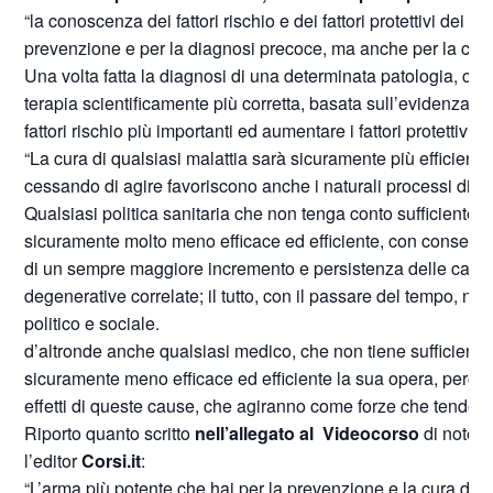
“la conoscenza dei fattori rischio e dei fattori protettivi dei s
prevenzione e per la diagnosi precoce, ma anche per la cura 
Una volta fatta la diagnosi di una determinata patologia, che 
terapia scientificamente più corretta, basata sull’evidenza dei
fattori rischio più importanti ed aumentare i fattori protettivi.
“La cura di qualsiasi malattia sarà sicuramente più efficien
cessando di agire favoriscono anche i naturali processi di gu
Qualsiasi politica sanitaria che non tenga conto sufficienteme
sicuramente molto meno efficace ed efficiente, con conseguenze
di un sempre maggiore incremento e persistenza delle cause, 
degenerative correlate; il tutto, con il passare del tempo, 
politico e sociale.
d’altronde anche qualsiasi medico, che non tiene sufficiente
sicuramente meno efficace ed efficiente la sua opera, perché
effetti di queste cause, che agiranno come forze che tendono ad
Riporto quanto scritto
nell’allegato al Videocorso
di notevo
l’editor
Corsi.it
:
“L’arma più potente che hai per la prevenzione e la cura dell