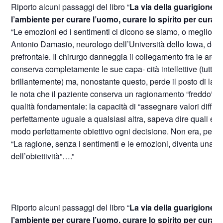
Riporto alcuni passaggi del libro “
La via della guarigione
” 
l’ambiente per curare l’uomo, curare lo spirito per curar
“Le emozioni ed i sentimenti ci dicono se siamo, o meglio, s
Antonio Damasio, neurologo dell’Università dello Iowa, descr
prefrontale. Il chirurgo danneggia il collegamento fra le aree p
conserva completamente le sue capa- cità intellettive (tutti i t
brillantemente) ma, nonostante questo, perde il posto di lavor
le nota che il paziente conserva un ragionamento “freddo”, 
qualità fondamentale: la capacità di “assegnare valori differ
perfettamente uguale a qualsiasi altra, sapeva dire quali erano 
modo perfettamente obiettivo ogni decisione. Non era, però, p
“La ragione, senza i sentimenti e le emozioni, diventa una fr
dell’obiettività”….”
Riporto alcuni passaggi del libro “
La via della guarigione
” 
l’ambiente per curare l’uomo, curare lo spirito per curar