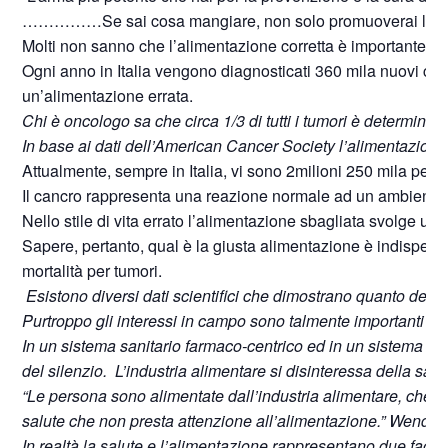
……………Se sai cosa mangiare, non solo promuoverai la tua sa
Molti non sanno che l’alimentazione corretta è importante n
Ogni anno in Italia vengono diagnosticati 360 mila nuovi cas
un’alimentazione errata.
Chi è oncologo sa che circa 1/3 di tutti i tumori è determinat
In base ai dati dell’American Cancer Society l’alimentazione s
Attualmente, sempre in Italia, vi sono 2milioni 250 mila perso
Il cancro rappresenta una reazione normale ad un ambiente pa
Nello stile di vita errato l’alimentazione sbagliata svolge un
Sapere, pertanto, qual è la giusta alimentazione è indispensabi
mortalità per tumori.
Esistono diversi dati scientifici che dimostrano quanto detto
Purtroppo gli interessi in campo sono talmente importanti ch
In un sistema sanitario farmaco-centrico ed in un sistema eco
del silenzio. L’industria alimentare si disinteressa della salut
“Le persona sono alimentate dall’industria alimentare, che no
salute che non presta attenzione all’alimentazione.” Wendell
In realtà la salute e l’alimentazione rappresentano due facc