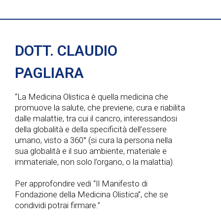
v
v
i
i
e
g
s
n
DOTT. CLAUDIO
a
t
t
PAGLIARA
z
e
i
“La Medicina Olistica è quella medicina che
i
promuove la salute, che previene, cura e riabilita
N
dalle malattie, tra cui il cancro, interessandosi
o
della globalità e della specificità dell’essere
a
umano, visto a 360° (si cura la persona nella
n
sua globalità e il suo ambiente, materiale e
v
immateriale, non solo l’organo, o la malattia).
e
i
Per approfondire vedi “Il Manifesto di
Fondazione della Medicina Olistica”, che se
g
condividi potrai firmare.”