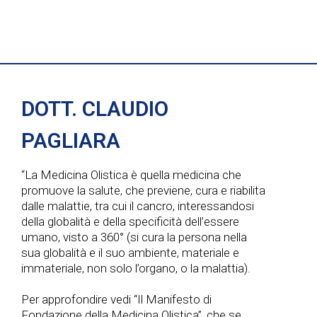
v
v
i
i
e
g
s
n
a
t
t
DOTT. CLAUDIO
z
e
i
PAGLIARA
i
N
o
“La Medicina Olistica è quella medicina che
a
promuove la salute, che previene, cura e riabilita
n
dalle malattie, tra cui il cancro, interessandosi
v
della globalità e della specificità dell’essere
umano, visto a 360° (si cura la persona nella
e
i
sua globalità e il suo ambiente, materiale e
immateriale, non solo l’organo, o la malattia).
g
Per approfondire vedi “Il Manifesto di
Fondazione della Medicina Olistica”, che se