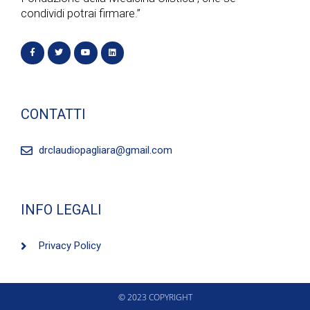
a
condividi potrai firmare.”
z
i
o
CONTATTI
n
drclaudiopagliara@gmail.com
e
INFO LEGALI
Privacy Policy
© 2023 COPYRIGHT