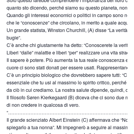
Solo questo farebbe comprendere l’importanza del libro che ha
quanto sto dicendo, perché siamo su questo pianeta, non p
Quando gli interessi economici o politici in campo sono notev
che le “conoscenze” che circolano, in merito a quale acqua b
Un grande statista, Winston Churchill, (A) disse “La verità 
bugie”.
C’è anche chi giustamente ha detto: “Conoscerete la verità e l
Liberi “dalle” malattie e liberi “per” realizzare una vita straor
Il sapere è potere. Più aumenta la tua reale conoscenza e più a
cuore ci sono stati donati per essere usati. Rappresentano, quin
C’è un principio biologico che dovrebbero sapere tutti: “Ciò c
essenziale che tu usi al massimo lo spirito critico, perché la
da ciò in cui crediamo. La nostra salute dipende, quindi, dall
Il filosofo Søren Kierkegaard (B) diceva che ci sono due modi p
di non credere in qualcosa di vero.
“……………………………………………………………………
Il grande scienziato Albert Einstein (C) affermava che “Non
spiegarlo a tua nonna”. Mi impegnerò a seguire al massimo q