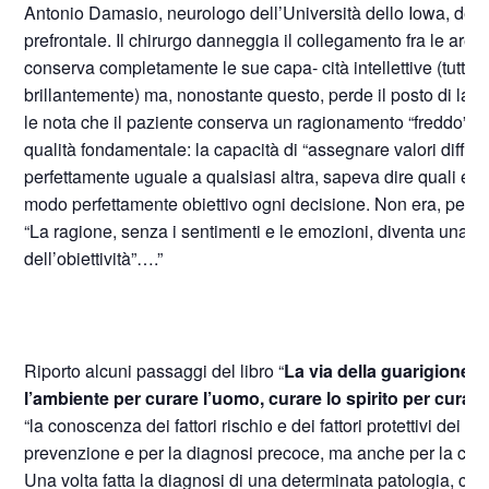
Antonio Damasio, neurologo dell’Università dello Iowa, descr
prefrontale. Il chirurgo danneggia il collegamento fra le aree p
conserva completamente le sue capa- cità intellettive (tutti i t
brillantemente) ma, nonostante questo, perde il posto di lavor
le nota che il paziente conserva un ragionamento “freddo”, 
qualità fondamentale: la capacità di “assegnare valori differ
perfettamente uguale a qualsiasi altra, sapeva dire quali erano 
modo perfettamente obiettivo ogni decisione. Non era, però, p
“La ragione, senza i sentimenti e le emozioni, diventa una fr
dell’obiettività”….”
Riporto alcuni passaggi del libro “
La via della guarigione
” 
l’ambiente per curare l’uomo, curare lo spirito per curar
“la conoscenza dei fattori rischio e dei fattori protettivi dei s
prevenzione e per la diagnosi precoce, ma anche per la cura 
Una volta fatta la diagnosi di una determinata patologia, che 