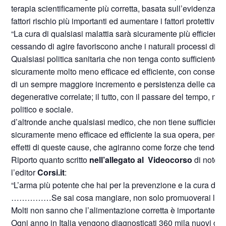
terapia scientificamente più corretta, basata sull’evidenza dei
fattori rischio più importanti ed aumentare i fattori protettivi.
“La cura di qualsiasi malattia sarà sicuramente più efficien
cessando di agire favoriscono anche i naturali processi di gu
Qualsiasi politica sanitaria che non tenga conto sufficienteme
sicuramente molto meno efficace ed efficiente, con conseguenze
di un sempre maggiore incremento e persistenza delle cause, 
degenerative correlate; il tutto, con il passare del tempo, 
politico e sociale.
d’altronde anche qualsiasi medico, che non tiene sufficiente
sicuramente meno efficace ed efficiente la sua opera, perché
effetti di queste cause, che agiranno come forze che tendono ad
Riporto quanto scritto
nell’allegato al Videocorso
di notevo
l’editor
Corsi.it
:
“L’arma più potente che hai per la prevenzione e la cura dell
……………Se sai cosa mangiare, non solo promuoverai la tua sa
Molti non sanno che l’alimentazione corretta è importante n
Ogni anno in Italia vengono diagnosticati 360 mila nuovi cas