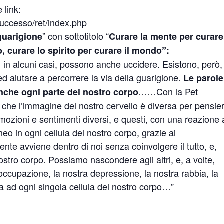
 link:
ccesso/ret/index.php
” con sottotitolo “
 guarigione
Curare la mente per curare
, curare lo spirito per curare il mondo”:
in alcuni casi, possono anche uccidere. Esistono, però,
d aiutare a percorrere la via della guarigione.
Le parole
……Con la Pet
nche ogni parte del nostro corpo
o che l’immagine del nostro cervello è diversa per pensier
mozioni e sentimenti diversi, e questi, con una reazione 
 in ogni cellula del nostro corpo, grazie ai
Niente avviene dentro di noi senza coinvolgere il tutto, e,
nostro corpo. Possiamo nascondere agli altri, e, a volte,
eoccupazione, la nostra depressione, la nostra rabbia, la
 ad ogni singola cellula del nostro corpo…”