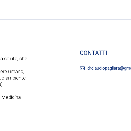
CONTATTI
a salute, che
drclaudiopagliara@gm
ssere umano,
 suo ambiente,
).
a Medicina