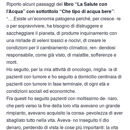
Riporto alcuni passaggi del
libro “La Salute con
l’Acqua” con sottotitolo “Che tipo di acqua bere”
:
“….Esiste un’economia patogena perché, per cresce- re
o per sopravvivere, ha bisogno di distruggere e
saccheggiare il pianeta, di produrre inquinamento con
una miriade di veleni tossici e nocivi, di creare le
condizioni per il cambiamento climatico, ren- dendosi
responsabile, come già visto, di malattie, sofferenze e
morti.
Ho seguito, per la mia attività di oncologo, miglia- ia di
pazienti con tumore e ho seguito a domicilio centinaia di
pazienti con tumore in fase terminale, di ogni età e
condizioni sociali ed economiche.
Fra questi ho seguito pazienti con moltissimo de- naro,
che però verso la fine della loro vita avevano un grande
rimpianto, avevano acquisito la consa- pevolezza di aver
sbagliato tutto nella vita. Aveva- no inseguito il dio
denaro, perdendo di vista le cose più importanti: la vita