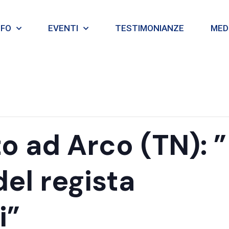
NFO
EVENTI
TESTIMONIANZE
MEDI
to ad Arco (TN): ”
el regista
i”