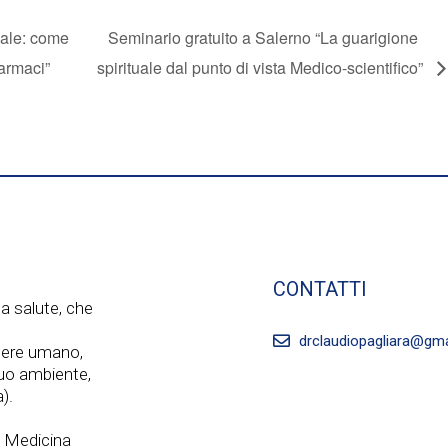
uale: come
Seminario gratuito a Salerno “La guarigione
farmaci”
spirituale dal punto di vista Medico-scientifico”
CONTATTI
a salute, che
drclaudiopagliara@gm
ssere umano,
 suo ambiente,
).
a Medicina