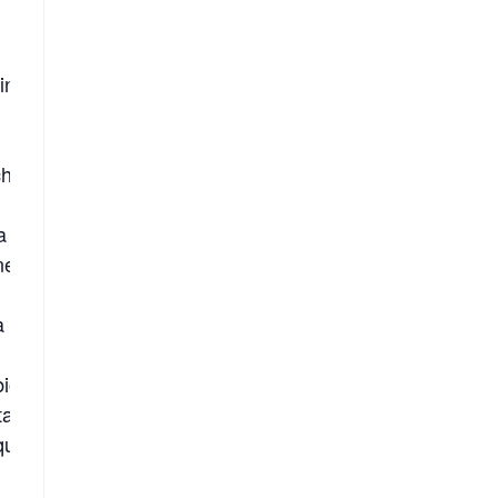
fino al punto da scrivere
he per la nascita e per
ma nel promuovere o
ne da questa malattia.
 veramente di più è il
biologica e la scienza
a di ogni essere vivente,
qua e la sua influenza