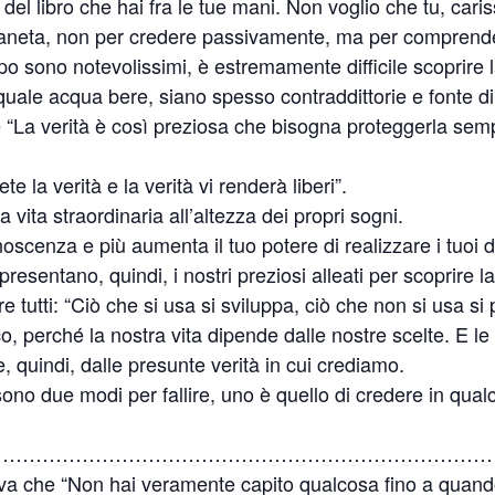
l libro che hai fra le tue mani. Non voglio che tu, cariss
ianeta, non per credere passivamente, ma per comprend
po sono notevolissimi, è estremamente difficile scoprire 
quale acqua bere, siano spesso contraddittorie e fonte di
e “La verità è così preziosa che bisogna proteggerla sem
la verità e la verità vi renderà liberi”.
na vita straordinaria all’altezza dei propri sogni.
scenza e più aumenta il tuo potere di realizzare i tuoi des
esentano, quindi, i nostri preziosi alleati per scoprire la
 tutti: “Ciò che si usa si sviluppa, ciò che non si usa si
ico, perché la nostra vita dipende dalle nostre scelte. E l
, quindi, dalle presunte verità in cui crediamo.
ono due modi per fallire, uno è quello di credere in qualco-
…………………………………………………………………
mava che “Non hai veramente capito qualcosa fino a quand