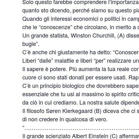
Solo questo farebbe comprendere l’importanza de
quanto sto dicendo, perché siamo su questo p
Quando gli interessi economici o politici in cam
che le “conoscenze” che circolano, in merito a 
Un grande statista, Winston Churchill, (A) diss
bugie”.
C’è anche chi giustamente ha detto: “Conoscerete 
Liberi “dalle” malattie e liberi “per” realizzare u
Il sapere è potere. Più aumenta la tua reale cono
cuore ci sono stati donati per essere usati. Rappr
C’è un principio biologico che dovrebbero sapere
essenziale che tu usi al massimo lo spirito crit
da ciò in cui crediamo. La nostra salute dipende
Il filosofo Søren Kierkegaard (B) diceva che ci s
di non credere in qualcosa di vero.
“……………………………………………………
Il grande scienziato Albert Einstein (C) affer