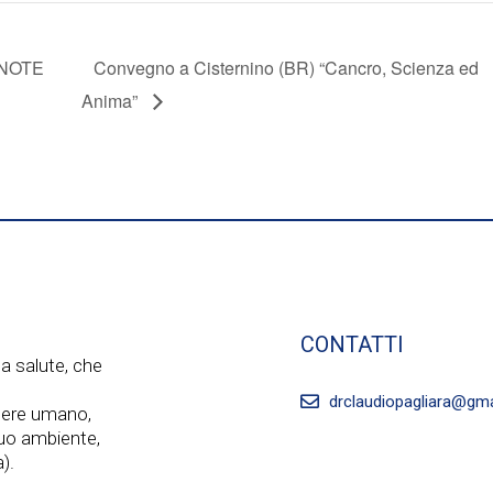
“NOTE
Convegno a Cisternino (BR) “Cancro, Scienza ed
Anima”
CONTATTI
a salute, che
drclaudiopagliara@gm
ssere umano,
 suo ambiente,
).