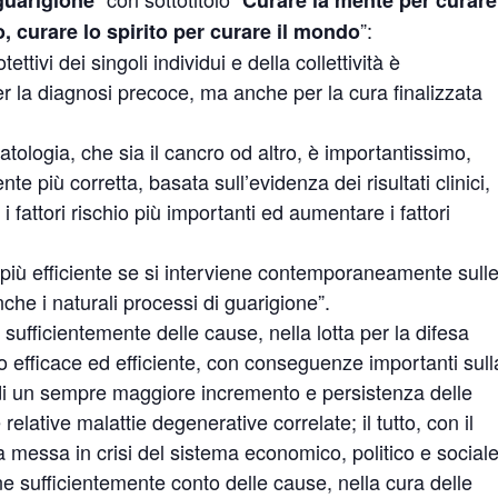
 guarigione
Curare la mente per curare
”:
, curare lo spirito per curare il mondo
ettivi dei singoli individui e della collettività è
r la diagnosi precoce, ma anche per la cura finalizzata
atologia, che sia il cancro od altro, è importantissimo,
te più corretta, basata sull’evidenza dei risultati clinici,
fattori rischio più importanti ed aumentare i fattori
 più efficiente se si interviene contemporaneamente sull
he i naturali processi di guarigione”.
sufficientemente delle cause, nella lotta per la difesa
 efficace ed efficiente, con conseguenze importanti sull
tti di un sempre maggiore incremento e persistenza delle
elative malattie degenerative correlate; il tutto, con il
messa in crisi del sistema economico, politico e sociale
e sufficientemente conto delle cause, nella cura delle