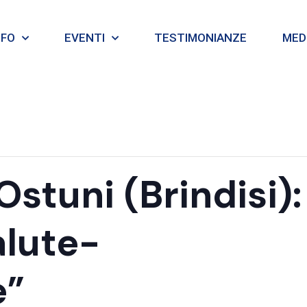
NFO
EVENTI
TESTIMONIANZE
MEDI
stuni (Brindisi):
lute-
e”