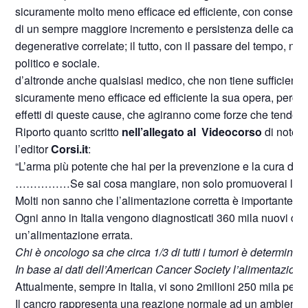
sicuramente molto meno efficace ed efficiente, con conseguenze
di un sempre maggiore incremento e persistenza delle cause, 
degenerative correlate; il tutto, con il passare del tempo, 
politico e sociale.
d’altronde anche qualsiasi medico, che non tiene sufficiente
sicuramente meno efficace ed efficiente la sua opera, perché
effetti di queste cause, che agiranno come forze che tendono ad
Riporto quanto scritto
nell’allegato al Videocorso
di notevo
l’editor
Corsi.it
:
“L’arma più potente che hai per la prevenzione e la cura dell
……………Se sai cosa mangiare, non solo promuoverai la tua sa
Molti non sanno che l’alimentazione corretta è importante n
Ogni anno in Italia vengono diagnosticati 360 mila nuovi cas
un’alimentazione errata.
Chi è oncologo sa che circa 1/3 di tutti i tumori è determinat
In base ai dati dell’American Cancer Society l’alimentazione s
Attualmente, sempre in Italia, vi sono 2milioni 250 mila perso
Il cancro rappresenta una reazione normale ad un ambiente pa