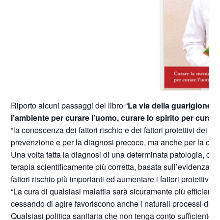
Riporto alcuni passaggi del libro “
La via della guarigione
” 
l’ambiente per curare l’uomo, curare lo spirito per curar
“la conoscenza dei fattori rischio e dei fattori protettivi dei s
prevenzione e per la diagnosi precoce, ma anche per la cura 
Una volta fatta la diagnosi di una determinata patologia, che 
terapia scientificamente più corretta, basata sull’evidenza dei
fattori rischio più importanti ed aumentare i fattori protettivi.
“La cura di qualsiasi malattia sarà sicuramente più efficien
cessando di agire favoriscono anche i naturali processi di gu
Qualsiasi politica sanitaria che non tenga conto sufficienteme