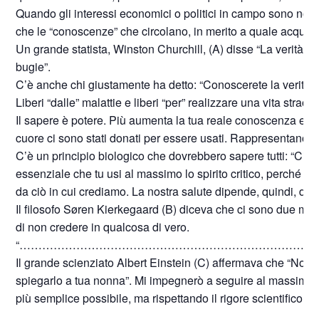
Quando gli interessi economici o politici in campo sono notev
che le “conoscenze” che circolano, in merito a quale acqua b
Un grande statista, Winston Churchill, (A) disse “La verità 
bugie”.
C’è anche chi giustamente ha detto: “Conoscerete la verità e l
Liberi “dalle” malattie e liberi “per” realizzare una vita straor
Il sapere è potere. Più aumenta la tua reale conoscenza e più a
cuore ci sono stati donati per essere usati. Rappresentano, quin
C’è un principio biologico che dovrebbero sapere tutti: “Ciò c
essenziale che tu usi al massimo lo spirito critico, perché la
da ciò in cui crediamo. La nostra salute dipende, quindi, dall
Il filosofo Søren Kierkegaard (B) diceva che ci sono due modi p
di non credere in qualcosa di vero.
“……………………………………………………………………
Il grande scienziato Albert Einstein (C) affermava che “Non
spiegarlo a tua nonna”. Mi impegnerò a seguire al massimo q
più semplice possibile, ma rispettando il rigore scientifico di t