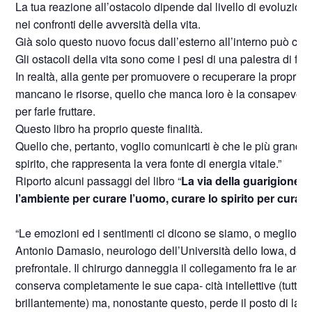
La tua reazione all’ostacolo dipende dal livello di evoluzione
nei confronti delle avversità della vita.
Già solo questo nuovo focus dall’esterno all’interno può camb
Gli ostacoli della vita sono come i pesi di una palestra di fitn
In realtà, alla gente per promuovere o recuperare la propria 
mancano le risorse, quello che manca loro è la consapevolez
per farle fruttare.
Questo libro ha proprio queste finalità.
Quello che, pertanto, voglio comunicarti è che le più grandi ri
spirito, che rappresenta la vera fonte di energia vitale.”
Riporto alcuni passaggi del libro “
La via della guarigione
” 
l’ambiente per curare l’uomo, curare lo spirito per curar
“Le emozioni ed i sentimenti ci dicono se siamo, o meglio, s
Antonio Damasio, neurologo dell’Università dello Iowa, descr
prefrontale. Il chirurgo danneggia il collegamento fra le aree p
conserva completamente le sue capa- cità intellettive (tutti i t
brillantemente) ma, nonostante questo, perde il posto di lavor