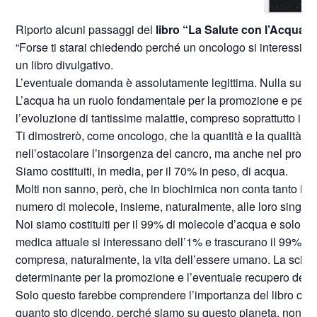
Riporto alcuni passaggi del
libro “La Salute con l’Acqua” 
“Forse ti starai chiedendo perché un oncologo si interessi del
un libro divulgativo.
L’eventuale domanda è assolutamente legittima. Nulla succ
L’acqua ha un ruolo fondamentale per la promozione e per la
l’evoluzione di tantissime malattie, compreso soprattutto il c
Ti dimostrerò, come oncologo, che la quantità e la qualità
nell’ostacolare l’insorgenza del cancro, ma anche nel promu
Siamo costituiti, in media, per il 70% in peso, di acqua.
Molti non sanno, però, che in biochimica non conta tanto il 
numero di molecole, insieme, naturalmente, alle loro singole
Noi siamo costituiti per il 99% di molecole d’acqua e solo per
medica attuale si interessano dell’1% e trascurano il 99% del
compresa, naturalmente, la vita dell’essere umano. La scienza
determinante per la promozione e l’eventuale recupero della
Solo questo farebbe comprendere l’importanza del libro che ha
quanto sto dicendo, perché siamo su questo pianeta, non p