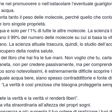
he nel promuovere o nell’ostacolare l’eventuale guarigio
i acqua.
nta tanto il peso delle molecole, perché quello che conta
 loro singole proprietà.
ua e solo per l’1% di tutte le altre molecole. La scienza 
ano il 99% del numero delle molecole su cui si basa la vit
o. La scienza attuale trascura, quindi, lo studio dell’ac
cupero della nostra salute.
l libro che hai fra le tue mani. Non voglio che tu, cariss
ianeta, non per credere passivamente, ma per comprend
po sono notevolissimi, è estremamente difficile scoprire 
quale acqua bere, siano spesso contraddittorie e fonte di
e “La verità è così preziosa che bisogna proteggerla sem
la verità e la verità vi renderà liberi”.
na vita straordinaria all’altezza dei propri sogni.
scenza e più aumenta il tuo potere di realizzare i tuoi des