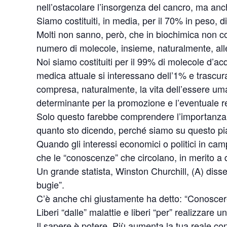
nell’ostacolare l’insorgenza del cancro, ma anc
Siamo costituiti, in media, per il 70% in peso, d
Molti non sanno, però, che in biochimica non co
numero di molecole, insieme, naturalmente, alle
Noi siamo costituiti per il 99% di molecole d’acq
medica attuale si interessano dell’1% e trascur
compresa, naturalmente, la vita dell’essere uman
determinante per la promozione e l’eventuale re
Solo questo farebbe comprendere l’importanza de
quanto sto dicendo, perché siamo su questo p
Quando gli interessi economici o politici in cam
che le “conoscenze” che circolano, in merito a 
Un grande statista, Winston Churchill, (A) diss
bugie”.
C’è anche chi giustamente ha detto: “Conoscerete 
Liberi “dalle” malattie e liberi “per” realizzare u
Il sapere è potere. Più aumenta la tua reale cono