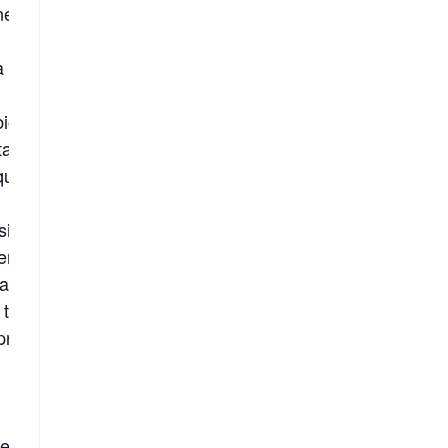
ne da questa malattia.
 veramente di più è il
biologica e la scienza
a di ogni essere vivente,
qua e la sua influenza
i- mo lettore, creda a
ere.
la verità. Non è un caso
 tanta confusione.
pre con una cortina di
ideri. Il cervello ed il