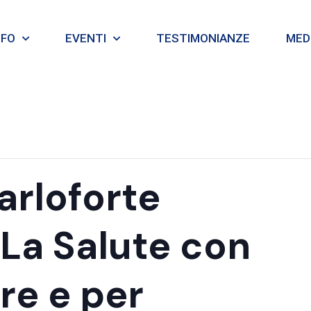
NFO
EVENTI
TESTIMONIANZE
MEDI
rloforte
 La Salute con
re e per