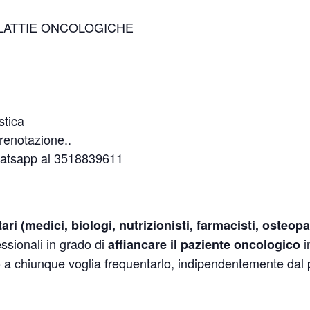
LATTIE ONCOLOGICHE
stica
prenotazione..
hatsapp al 3518839611
ri (medici, biologi, nutrizionisti, farmacisti, osteopati
essionali in grado di
i
affiancare il paziente oncologico
a chiunque voglia frequentarlo, indipendentemente dal p
E