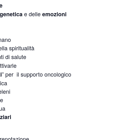
e
e delle
genetica
emozioni
nano
lla spiritualità
i di salute
tivarle
” per il supporto oncologico
i
ica
eleni
le
qua
rziari
prenotazione..