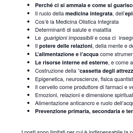
Perché ci si ammala e come si guarisc
Il ruolo della
, dell’
medicina integrata
epi
Cos’è la Medicina Olistica Integrata
Determinanti di salute e malattia
Le
e cosa ci inseg
guarigioni impossibili
Il
, della mente e de
potere delle relazioni
come strument
L’alimentazione e l’acqua
, e come at
Le risorse interne ed esterne
Costruzione della “
cassetta degli attrezz
Epigenetica, neuroscienze, fisica quantist
Il cervello come produttore di farmaci e v
Emozioni, relazioni e dimensione spiritua
Alimentazione anticancro e ruolo dell’ac
Prevenzione primaria, secondaria e te
I posti sono limitati per cui è indispensabile la 