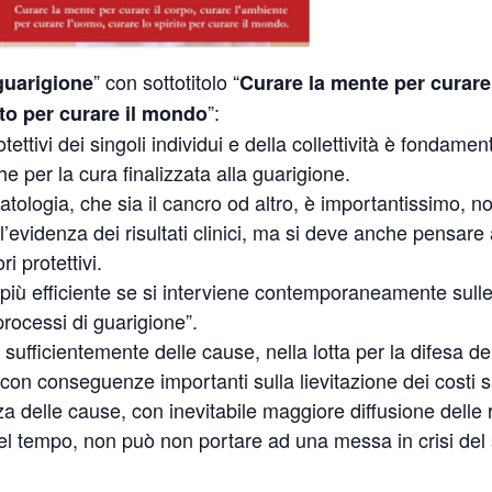
” con sottotitolo “
 guarigione
Curare la mente per curare 
”:
ito per curare il mondo
otettivi dei singoli individui e della collettività è fondame
 per la cura finalizzata alla guarigione.
atologia, che sia il cancro od altro, è importantissimo, no
l’evidenza dei risultati clinici, ma si deve anche pensare 
i protettivi.
 più efficiente se si interviene contemporaneamente sull
rocessi di guarigione”.
sufficientemente delle cause, nella lotta per la difesa del
n conseguenze importanti sulla lievitazione dei costi sani
delle cause, con inevitabile maggiore diffusione delle r
e del tempo, non può non portare ad una messa in crisi de