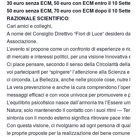
30 euro senza ECM, 50 euro con ECM entro il 10 Settem
50 euro senza ECM, 70 euro con ECM dopo il 10 Settem
RAZIONALE SCIENTIFICO
:
Cari amici e colleghi,
A nome del Consiglio Direttivo “Fiori di Luce” desidero darv
Associazione.
L’evento si propone come un confronto di esperienze e ricerc
di mercato e interessi politici, per una visione innovativa e o
Ci piace pensare, secondo il senso della Circolarità della V
voi partecipanti per “spingere” l’attenzione alla Scienza e 
ci circonda. La Bellezza, anche nelle piccole cose, nutre l’A
La vera prevenzione e anche la cura comprendono l’operato 
messaggi efficaci e con voce univoca per promuovere e pote
L’equilibrio psicofisico nasce dall’armonia tra l’Essere uma
Natura; solo mantenendo il contatto con i suoi ritmi — Terra
sintonia con il mondo esterno significa ritrovare pace interior
Con questa visione, ci rivolgiamo ad ogni persona di qualsia
le proprie proposte per la realizzazione del bene comune, off