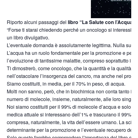
Riporto alcuni passaggi del
libro “La Salute con l’Acqua” 
“Forse ti starai chiedendo perché un oncologo si interessi del
un libro divulgativo.
L’eventuale domanda è assolutamente legittima. Nulla succ
L’acqua ha un ruolo fondamentale per la promozione e per la
l’evoluzione di tantissime malattie, compreso soprattutto il c
Ti dimostrerò, come oncologo, che la quantità e la qualità
nell’ostacolare l’insorgenza del cancro, ma anche nel promu
Siamo costituiti, in media, per il 70% in peso, di acqua.
Molti non sanno, però, che in biochimica non conta tanto il 
numero di molecole, insieme, naturalmente, alle loro singole
Noi siamo costituiti per il 99% di molecole d’acqua e solo per
medica attuale si interessano dell’1% e trascurano il 99% del
compresa, naturalmente, la vita dell’essere umano. La scienza
determinante per la promozione e l’eventuale recupero della
Solo questo farebbe comprendere l’importanza del libro che ha