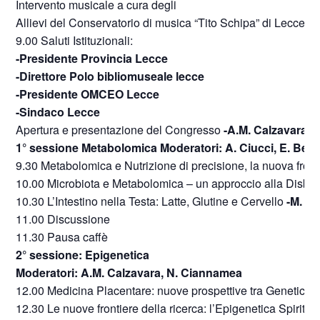
Intervento musicale a cura degli
Allievi del Conservatorio di musica “Tito Schipa” di Lecce
9.00 Saluti Istituzionali:
-Presidente Provincia Lecce
-Direttore Polo bibliomuseale lecce
-Presidente OMCEO Lecce
-Sindaco Lecce
Apertura e presentazione del Congresso
-A.M. Calzavara
1° sessione Metabolomica Moderatori: A. Ciucci, E. Beni
9.30 Metabolomica e Nutrizione di precisione, la nuova fron
10.00 Microbiota e Metabolomica – un approccio alla Disbio
10.30 L’Intestino nella Testa: Latte, Glutine e Cervello
-M. C
11.00 Discussione
11.30 Pausa caffè
2° sessione: Epigenetica
Moderatori: A.M. Calzavara, N. Ciannamea
12.00 Medicina Placentare: nuove prospettive tra Genetica,
12.30 Le nuove frontiere della ricerca: l’Epigenetica Spiritu