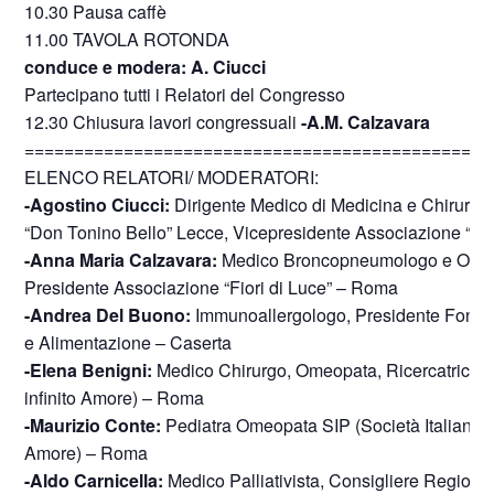
10.30 Pausa caffè
11.00 TAVOLA ROTONDA
conduce e modera: A. Ciucci
Partecipano tutti i Relatori del Congresso
12.30 Chiusura lavori congressuali
-A.M. Calzavara
===============================================
ELENCO RELATORI/ MODERATORI:
-Agostino Ciucci:
Dirigente Medico di Medicina e Chirurgi
“Don Tonino Bello” Lecce, Vicepresidente Associazione “Fio
-Anna Maria Calzavara:
Medico Broncopneumologo e Olistic
Presidente Associazione “Fiori di Luce” – Roma
-Andrea Del Buono:
Immunoallergologo, Presidente Fondaz
e Alimentazione – Caserta
-Elena Benigni:
Medico Chirurgo, Omeopata, Ricercatrice i
infinito Amore) – Roma
-Maurizio Conte:
Pediatra Omeopata SIP (Società Italiana P
Amore) – Roma
-Aldo Carnicella:
Medico Palliativista, Consigliere Regional