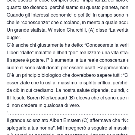
quanto sto dicendo, perché siamo su questo pianeta, non p
Quando gli interessi economici o politici in campo sono notev
che le “conoscenze” che circolano, in merito a quale acqua b
Un grande statista, Winston Churchill, (A) disse “La verità 
bugie”.
C’è anche chi giustamente ha detto: “Conoscerete la verità e l
Liberi “dalle” malattie e liberi “per” realizzare una vita straor
Il sapere è potere. Più aumenta la tua reale conoscenza e più a
cuore ci sono stati donati per essere usati. Rappresentano, quin
C’è un principio biologico che dovrebbero sapere tutti: “Ciò c
essenziale che tu usi al massimo lo spirito critico, perché la
da ciò in cui crediamo. La nostra salute dipende, quindi, dall
Il filosofo Søren Kierkegaard (B) diceva che ci sono due modi p
di non credere in qualcosa di vero.
“……………………………………………………………………
Il grande scienziato Albert Einstein (C) affermava che “Non
spiegarlo a tua nonna”. Mi impegnerò a seguire al massimo q