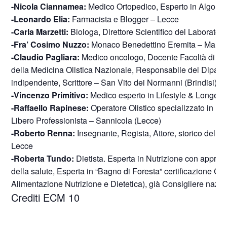
-Nicola Ciannamea:
Medico Ortopedico, Esperto in Algorit
-Leonardo Elia:
Farmacista e Blogger – Lecce
-Carla Marzetti:
Biologa, Direttore Scientifico del Laborator
-Fra’ Cosimo Nuzzo:
Monaco Benedettino Eremita – Maritt
-Claudio Pagliara:
Medico oncologo, Docente Facoltà di Sci
della Medicina Olistica Nazionale, Responsabile del Diparti
indipendente, Scrittore – San Vito dei Normanni (Brindisi)
-Vincenzo Primitivo:
Medico esperto in Lifestyle & Longevi
-Raffaello Rapinese:
Operatore Olistico specializzato in M
Libero Professionista – Sannicola (Lecce)
-Roberto Renna:
Insegnante, Regista, Attore, storico del teat
Lecce
-Roberta Tundo:
Dietista. Esperta in Nutrizione con appro
della salute, Esperta in “Bagno di Foresta” certificazione 
Alimentazione Nutrizione e Dietetica), già Consigliere nazio
Crediti ECM 10