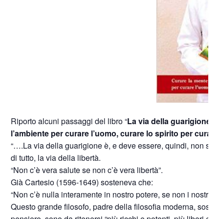
Riporto alcuni passaggi del libro “
La via della guarigione
” 
l’ambiente per curare l’uomo, curare lo spirito per curar
“….La via della guarigione è, e deve essere, quindi, non solo 
di tutto, la via della libertà.
“Non c’è vera salute se non c’è vera libertà”.
Già Cartesio (1596-1649) sosteneva che:
“Non c’è nulla interamente in nostro potere, se non i nostri pe
Questo grande filosofo, padre della filosofia moderna, soste
pensiero, sono da ritenersi “più ricchi e potenti, più liberi e felic