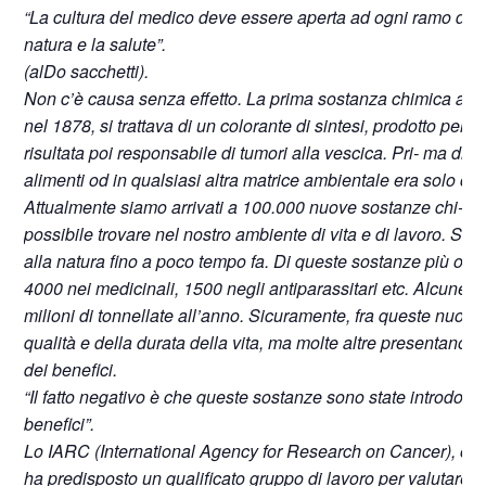
“La cultura del medico deve essere aperta ad ogni ramo del s
natura e la salute”.
(alDo sacchetti).
Non c’è causa senza effetto. La prima sostanza chimica artific
nel 1878, si trattava di un colorante di sintesi, prodotto per
risultata poi responsabile di tumori alla vescica. Pri- ma di al
alimenti od in qualsiasi altra matrice ambientale era solo ci
Attualmente siamo arrivati a 100.000 nuove sostanze chi- mi
possibile trovare nel nostro ambiente di vita e di lavoro. 
alla natura fino a poco tempo fa. Di queste sostanze più o me
4000 nei medicinali, 1500 negli antiparassitari etc. Alcune 
milioni di tonnellate all’anno. Sicuramente, fra queste nuov
qualità e della durata della vita, ma molte altre presentano 
dei benefici.
“Il fatto negativo è che queste sostanze sono state introdotte
benefici”.
Lo IARC (International Agency for Research on Cancer), org
ha predisposto un qualificato gruppo di lavoro per valutare 