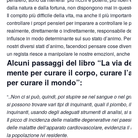
dalla natura e dalla fortuna, non dispongono mai in questo m
Il compito più difficile della vita, ma anche il più important
controllare i propri pensieri per imparare a controllare le p
realmente, direttamente o indirettamente, responsabile dei p
influisce in modo determinante sul suo stato d’animo. Pensate
nostri diversi stati d’animo, facendoci pensare cose diverse,
un regista riesce a manipolare le nostre emozioni, anche no
Alcuni passaggi del libro “
La via del
mente per curare il corpo, curare l’am
per curare il mondo
”:
“..
Non ci si può, quindi, poi stupire se nel sangue o nel grass
si possono trovare vari tipi di inquinanti, quali il piombo, il m
inquinanti, usando degli adeguati strumenti di analisi, si so
Il picco di incidenza delle malattie degenerative nei paesi a 
delle malattie dell’apparato cardiovascolare, evidenzia il li
la popolazione ivi residente.