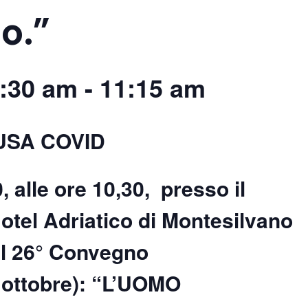
o.”
0:30 am
-
11:15 am
USA COVID
 alle ore 10,30, presso il
tel Adriatico di Montesilvano
el
26° Convegno
ottobre): “
L’UOMO