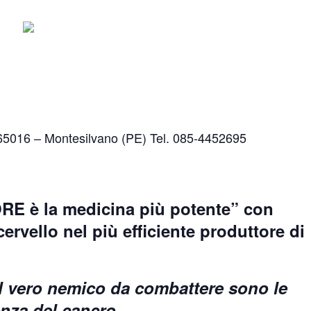
 65016 – Montesilvano (PE) Tel. 085-4452695
RE è la medicina più potente
” con
ervello nel più efficiente produttore di
 il vero nemico da combattere sono le
nza del cancro.