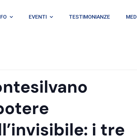
NFO
EVENTI
TESTIMONIANZE
MEDI
ntesilvano
 potere
’invisibile: i tre