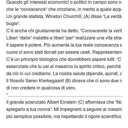
Quando gli interessi economici o politici in campo sono notev
che le “conoscenze” che circolano, in merito a quale acqua b
Un grande statista, Winston Churchill, (A) disse “La verità 
bugie”.
C’è anche chi giustamente ha detto: “Conoscerete la verità e l
Liberi “dalle” malattie e liberi “per” realizzare una vita straor
Il sapere è potere. Più aumenta la tua reale conoscenza e più a
cuore ci sono stati donati per essere usati. Rappresentano, quin
C’è un principio biologico che dovrebbero sapere tutti: “Ciò c
essenziale che tu usi al massimo lo spirito critico, perché la
da ciò in cui crediamo. La nostra salute dipende, quindi, dall
Il filosofo Søren Kierkegaard (B) diceva che ci sono due modi p
di non credere in qualcosa di vero.
“……………………………………………………………………
Il grande scienziato Albert Einstein (C) affermava che “Non
spiegarlo a tua nonna”. Mi impegnerò a seguire al massimo q
più semplice possibile, ma rispettando il rigore scientifico di t