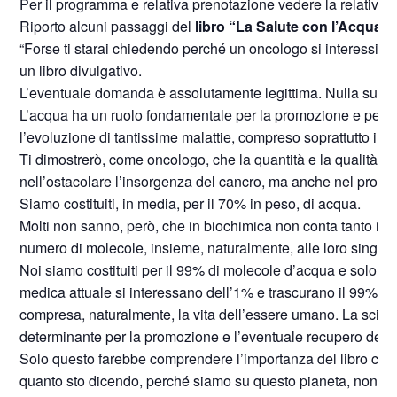
Per il programma e relativa prenotazione vedere la relativa
Riporto alcuni passaggi del
libro “La Salute con l’Acqua” 
“Forse ti starai chiedendo perché un oncologo si interessi del
un libro divulgativo.
L’eventuale domanda è assolutamente legittima. Nulla succ
L’acqua ha un ruolo fondamentale per la promozione e per la
l’evoluzione di tantissime malattie, compreso soprattutto il c
Ti dimostrerò, come oncologo, che la quantità e la qualità
nell’ostacolare l’insorgenza del cancro, ma anche nel promu
Siamo costituiti, in media, per il 70% in peso, di acqua.
Molti non sanno, però, che in biochimica non conta tanto il 
numero di molecole, insieme, naturalmente, alle loro singole
Noi siamo costituiti per il 99% di molecole d’acqua e solo per
medica attuale si interessano dell’1% e trascurano il 99% del
compresa, naturalmente, la vita dell’essere umano. La scienza
determinante per la promozione e l’eventuale recupero della
Solo questo farebbe comprendere l’importanza del libro che ha
quanto sto dicendo, perché siamo su questo pianeta, non p