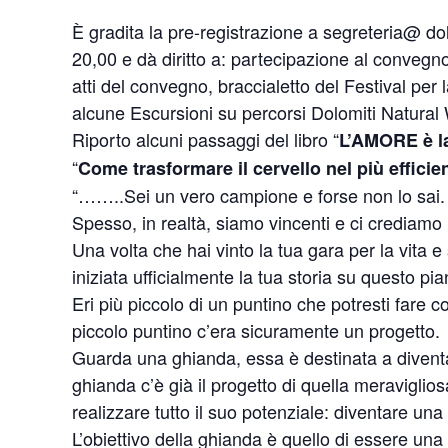
È gradita la pre-registrazione a segreteria@ dol
20,00 e dà diritto a: partecipazione al convegno
atti del convegno, braccialetto del Festival per l
alcune Escursioni su percorsi Dolomiti Natural 
Riporto alcuni passaggi del libro “
L’AMORE è la
“
Come trasformare il cervello nel più efficie
“……..Sei un vero campione e forse non lo sai. S
Spesso, in realtà, siamo vincenti e ci crediamo 
Una volta che hai vinto la tua gara per la vita e
iniziata ufficialmente la tua storia su questo pia
Eri più piccolo di un puntino che potresti fare c
piccolo puntino c’era sicuramente un progetto.
Guarda una ghianda, essa è destinata a divent
ghianda c’è già il progetto di quella meravigliosa
realizzare tutto il suo potenziale: diventare un
L’obiettivo della ghianda è quello di essere una