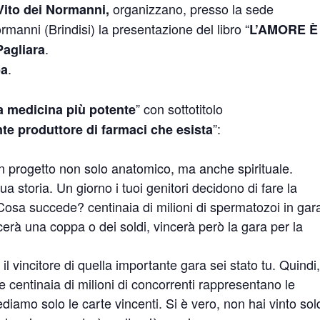
organizzano, presso la sede
ito dei Normanni,
manni (Brindisi) la presentazione del libro “
L’AMORE È
.
agliara
.
pa
” con sottotitolo
 medicina più potente
”:
nte produttore di farmaci che esista
 progetto non solo anatomico, ma anche spirituale.
ua storia. Un giorno i tuoi genitori decidono di fare la
Cosa succede? centinaia di milioni di spermatozoi in gar
cerà una coppa o dei soldi, vincerà però la gara per la
l vincitore di quella importante gara sei stato tu. Quindi,
re centinaia di milioni di concorrenti rappresentano le
iamo solo le carte vincenti. Si è vero, non hai vinto sol