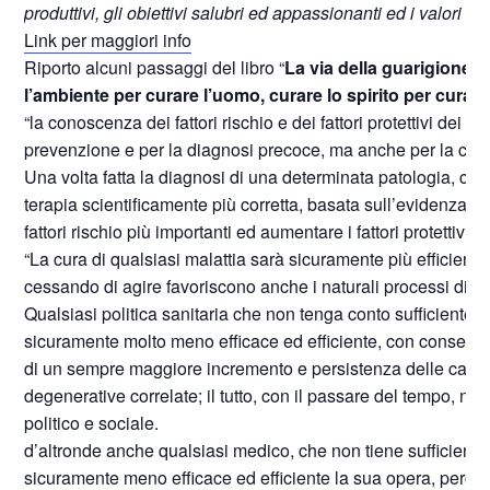
produttivi, gli obiettivi salubri ed appassionanti ed i valori co
Link per maggiori info
Riporto alcuni passaggi del libro “
La via della guarigione
” 
l’ambiente per curare l’uomo, curare lo spirito per curar
“la conoscenza dei fattori rischio e dei fattori protettivi dei s
prevenzione e per la diagnosi precoce, ma anche per la cura 
Una volta fatta la diagnosi di una determinata patologia, che 
terapia scientificamente più corretta, basata sull’evidenza dei
fattori rischio più importanti ed aumentare i fattori protettivi.
“La cura di qualsiasi malattia sarà sicuramente più efficien
cessando di agire favoriscono anche i naturali processi di gu
Qualsiasi politica sanitaria che non tenga conto sufficienteme
sicuramente molto meno efficace ed efficiente, con conseguenze
di un sempre maggiore incremento e persistenza delle cause, 
degenerative correlate; il tutto, con il passare del tempo, 
politico e sociale.
d’altronde anche qualsiasi medico, che non tiene sufficiente
sicuramente meno efficace ed efficiente la sua opera, perché