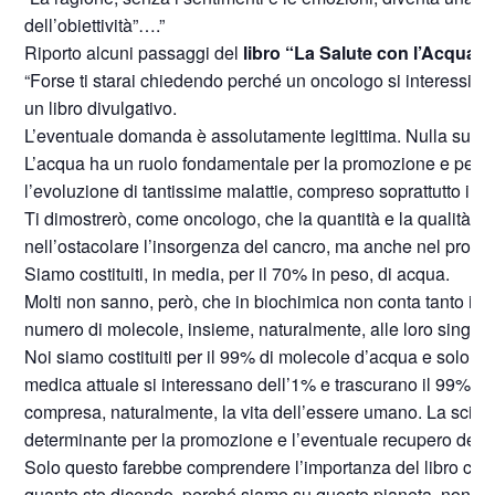
dell’obiettività”….”
Riporto alcuni passaggi del
libro “La Salute con l’Acqua” 
“Forse ti starai chiedendo perché un oncologo si interessi del
un libro divulgativo.
L’eventuale domanda è assolutamente legittima. Nulla succ
L’acqua ha un ruolo fondamentale per la promozione e per la
l’evoluzione di tantissime malattie, compreso soprattutto il c
Ti dimostrerò, come oncologo, che la quantità e la qualità
nell’ostacolare l’insorgenza del cancro, ma anche nel promu
Siamo costituiti, in media, per il 70% in peso, di acqua.
Molti non sanno, però, che in biochimica non conta tanto il 
numero di molecole, insieme, naturalmente, alle loro singole
Noi siamo costituiti per il 99% di molecole d’acqua e solo per
medica attuale si interessano dell’1% e trascurano il 99% del
compresa, naturalmente, la vita dell’essere umano. La scienza
determinante per la promozione e l’eventuale recupero della
Solo questo farebbe comprendere l’importanza del libro che ha
quanto sto dicendo, perché siamo su questo pianeta, non p