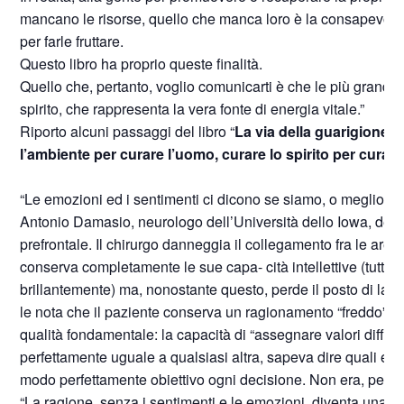
mancano le risorse, quello che manca loro è la consapevolez
per farle fruttare.
Questo libro ha proprio queste finalità.
Quello che, pertanto, voglio comunicarti è che le più grandi ri
spirito, che rappresenta la vera fonte di energia vitale.”
Riporto alcuni passaggi del libro “
La via della guarigione
” 
l’ambiente per curare l’uomo, curare lo spirito per curar
“Le emozioni ed i sentimenti ci dicono se siamo, o meglio, s
Antonio Damasio, neurologo dell’Università dello Iowa, descr
prefrontale. Il chirurgo danneggia il collegamento fra le aree p
conserva completamente le sue capa- cità intellettive (tutti i t
brillantemente) ma, nonostante questo, perde il posto di lavor
le nota che il paziente conserva un ragionamento “freddo”, 
qualità fondamentale: la capacità di “assegnare valori differ
perfettamente uguale a qualsiasi altra, sapeva dire quali erano 
modo perfettamente obiettivo ogni decisione. Non era, però, p
“La ragione, senza i sentimenti e le emozioni, diventa una fr