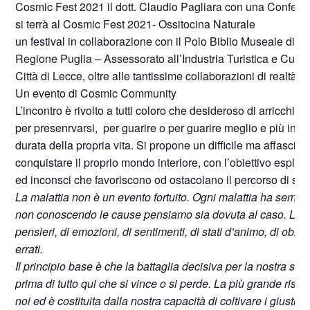
Cosmic Fest 2021 il dott. Claudio Pagliara con una Confe
si terrà al Cosmic Fest 2021- Ossitocina Naturale
un festival in collaborazione con il Polo Biblio Museale di Le
Regione Puglia – Assessorato all’Industria Turistica e Cultura
Città di Lecce, oltre alle tantissime collaborazioni di realtà lo
Un evento di Cosmic Community
L’incontro è rivolto a tutti coloro che desideroso di arricchirs
per presenrvarsi, per guarire o per guarire meglio e più in fr
durata della propria vita. Si propone un difficile ma affascin
conquistare il proprio mondo interiore, con l’obiettivo espli
ed inconsci che favoriscono od ostacolano il percorso di sal
La malattia non è un evento fortuito. Ogni malattia ha sempr
non conoscendo le cause pensiamo sia dovuta al caso. La mal
pensieri, di emozioni, di sentimenti, di stati d’animo, di obietti
errati.
Il principio base è che la battaglia decisiva per la nostra sal
prima di tutto qui che si vince o si perde. La più grande riso
noi ed è costituita dalla nostra capacità di coltivare i giusti 