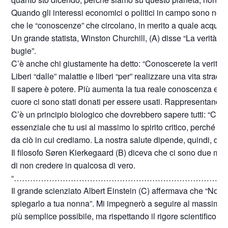
Quando gli interessi economici o politici in campo sono notev
che le “conoscenze” che circolano, in merito a quale acqua b
Un grande statista, Winston Churchill, (A) disse “La verità 
bugie”.
C’è anche chi giustamente ha detto: “Conoscerete la verità e l
Liberi “dalle” malattie e liberi “per” realizzare una vita straor
Il sapere è potere. Più aumenta la tua reale conoscenza e più a
cuore ci sono stati donati per essere usati. Rappresentano, quin
C’è un principio biologico che dovrebbero sapere tutti: “Ciò c
essenziale che tu usi al massimo lo spirito critico, perché la
da ciò in cui crediamo. La nostra salute dipende, quindi, dall
Il filosofo Søren Kierkegaard (B) diceva che ci sono due modi p
di non credere in qualcosa di vero.
“……………………………………………………………………
Il grande scienziato Albert Einstein (C) affermava che “Non
spiegarlo a tua nonna”. Mi impegnerò a seguire al massimo q
più semplice possibile, ma rispettando il rigore scientifico di t