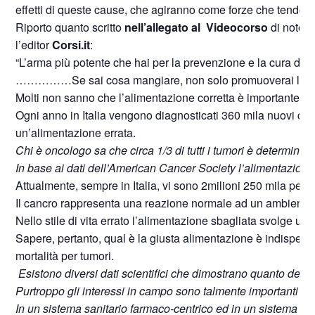
effetti di queste cause, che agiranno come forze che tendono ad
Riporto quanto scritto
nell’allegato al Videocorso
di notevo
l’editor
Corsi.it
:
“L’arma più potente che hai per la prevenzione e la cura dell
……………Se sai cosa mangiare, non solo promuoverai la tua sa
Molti non sanno che l’alimentazione corretta è importante n
Ogni anno in Italia vengono diagnosticati 360 mila nuovi cas
un’alimentazione errata.
Chi è oncologo sa che circa 1/3 di tutti i tumori è determinat
In base ai dati dell’American Cancer Society l’alimentazione s
Attualmente, sempre in Italia, vi sono 2milioni 250 mila perso
Il cancro rappresenta una reazione normale ad un ambiente pa
Nello stile di vita errato l’alimentazione sbagliata svolge un
Sapere, pertanto, qual è la giusta alimentazione è indispensabi
mortalità per tumori.
Esistono diversi dati scientifici che dimostrano quanto detto
Purtroppo gli interessi in campo sono talmente importanti ch
In un sistema sanitario farmaco-centrico ed in un sistema eco