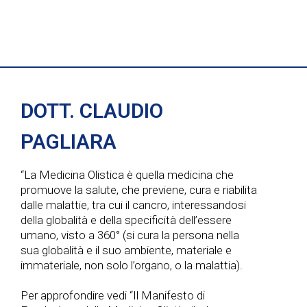
v
v
i
i
e
g
s
n
a
t
t
z
DOTT. CLAUDIO
e
i
i
PAGLIARA
N
o
“La Medicina Olistica è quella medicina che
a
promuove la salute, che previene, cura e riabilita
n
dalle malattie, tra cui il cancro, interessandosi
v
della globalità e della specificità dell’essere
e
umano, visto a 360° (si cura la persona nella
i
sua globalità e il suo ambiente, materiale e
immateriale, non solo l’organo, o la malattia).
g
Per approfondire vedi “Il Manifesto di