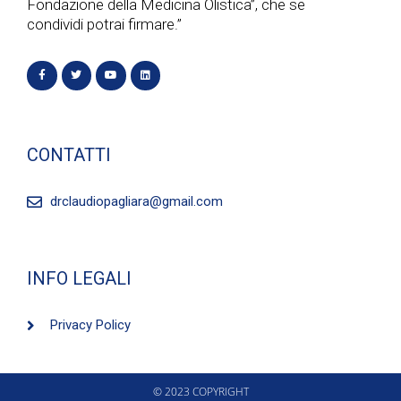
a
Fondazione della Medicina Olistica”, che se
condividi potrai firmare.”
z
i
o
CONTATTI
n
e
drclaudiopagliara@gmail.com
INFO LEGALI
Privacy Policy
© 2023 COPYRIGHT