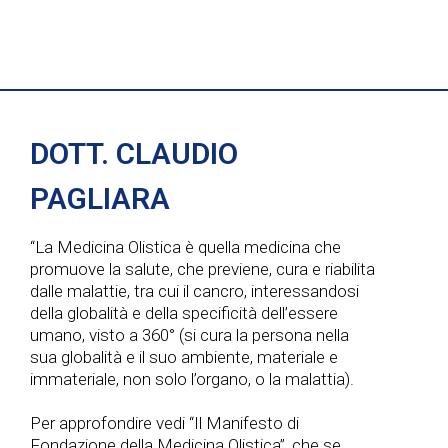
v
v
i
i
e
g
s
n
a
t
t
DOTT. CLAUDIO
z
e
i
PAGLIARA
i
N
o
“La Medicina Olistica è quella medicina che
a
promuove la salute, che previene, cura e riabilita
n
dalle malattie, tra cui il cancro, interessandosi
v
della globalità e della specificità dell’essere
umano, visto a 360° (si cura la persona nella
e
i
sua globalità e il suo ambiente, materiale e
immateriale, non solo l’organo, o la malattia).
g
Per approfondire vedi “Il Manifesto di
Fondazione della Medicina Olistica”, che se