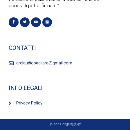
a
condividi potrai firmare.”
z
i
o
CONTATTI
n
drclaudiopagliara@gmail.com
e
INFO LEGALI
Privacy Policy
© 2023 COPYRIGHT