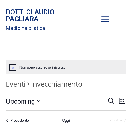
DOTT. CLAUDIO
PAGLIARA
Medicina olistica
Non sono stati trovati risultati.
Eventi
invecchiamento
E
Upcoming
E
C
L
e
S
i
v
r
v
s
e
c
Eventi
Precedente
Oggi
Prossimo
t
Eventi
e
l
a
e