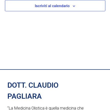
e
n
Iscriviti al calendario
n
z
i
t
t
o
i
n
o
a
R
V
l
i
a
i
d
c
a
s
t
e
t
a
r
DOTT. CLAUDIO
.
e
c
PAGLIARA
N
a
“La Medicina Olistica è quella medicina che