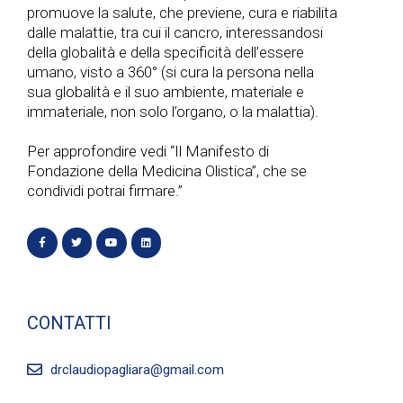
a
promuove la salute, che previene, cura e riabilita
e
dalle malattie, tra cui il cancro, interessandosi
v
della globalità e della specificità dell’essere
v
umano, visto a 360° (si cura la persona nella
i
sua globalità e il suo ambiente, materiale e
i
immateriale, non solo l’organo, o la malattia).
g
s
Per approfondire vedi “Il Manifesto di
a
Fondazione della Medicina Olistica”, che se
t
condividi potrai firmare.”
z
e
i
N
o
a
CONTATTI
n
v
e
drclaudiopagliara@gmail.com
i