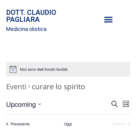
DOTT. CLAUDIO
PAGLIARA
Medicina olistica
Non sono stati trovati risultati.
Eventi
curare lo spirito
E
Upcoming
E
C
L
e
S
i
v
r
v
s
e
c
Eventi
Precedente
Oggi
Prossimo
t
Eventi
e
l
a
e