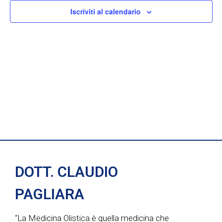
e
n
Iscriviti al calendario
n
z
i
t
t
o
i
n
o
a
R
V
l
i
a
i
d
c
a
s
t
e
t
a
r
DOTT. CLAUDIO
.
e
c
PAGLIARA
N
a
“La Medicina Olistica è quella medicina che