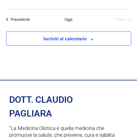
g
i
s
a
Eventi
Precedente
Oggi
Prossimo
t
Eventi
z
e
Iscriviti al calendario
i
N
o
a
n
v
e
i
DOTT. CLAUDIO
g
PAGLIARA
a
“La Medicina Olistica è quella medicina che
z
promuove la salute, che previene, cura e riabilita