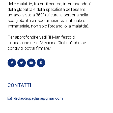
dalle malattie, tra cui il cancro, interessandosi
i
della globalità e della specificità dell’essere
umano, visto a 360° (si cura la persona nella
o
sua globalità e il suo ambiente, materiale e
immateriale, non solo l’organo, o la malattia).
n
Per approfondire vedi “Il Manifesto di
e
Fondazione della Medicina Olistica”, che se
condividi potrai firmare.”
CONTATTI
drclaudiopagliara@gmail.com