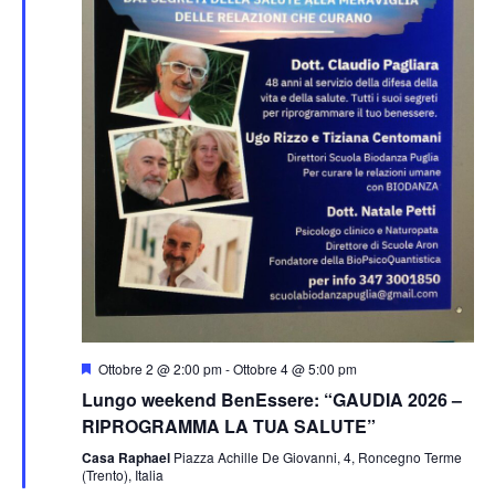
a
R
V
l
i
a
i
d
c
a
s
t
e
t
a
r
.
e
c
N
a
a
S
Ottobre 2 @ 2:00 pm
-
Ottobre 4 @ 5:00 pm
e
e
v
Lungo weekend BenEssere: “GAUDIA 2026 –
g
n
RIPROGRAMMA LA TUA SALUTE”
v
a
i
l
Casa Raphael
Piazza Achille De Giovanni, 4, Roncegno Terme
i
a
(Trento), Italia
t