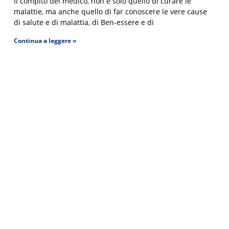
Il compito del medico, non è solo quello di curare le
malattie, ma anche quello di far conoscere le vere cause
di salute e di malattia, di Ben-essere e di
Continua a leggere »