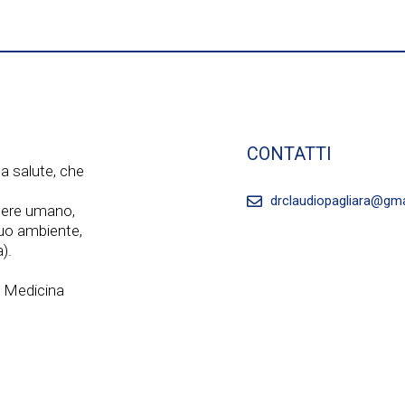
CONTATTI
a salute, che
drclaudiopagliara@gm
ssere umano,
 suo ambiente,
).
a Medicina