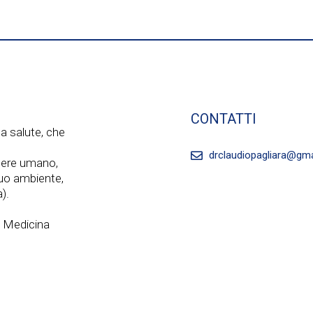
CONTATTI
a salute, che
drclaudiopagliara@gm
ssere umano,
 suo ambiente,
).
a Medicina