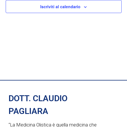
e
n
Iscriviti al calendario
n
z
i
t
t
o
i
n
o
a
R
V
l
i
a
i
d
c
a
s
t
e
t
a
r
DOTT. CLAUDIO
.
e
c
PAGLIARA
N
a
“La Medicina Olistica è quella medicina che