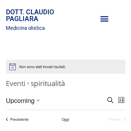
DOTT. CLAUDIO
PAGLIARA
Medicina olistica
Non sono stati trovati risultati.
Eventi
spiritualità
E
Upcoming
E
C
L
e
S
i
v
r
v
s
e
c
Eventi
Precedente
Oggi
Prossimo
t
Eventi
e
l
a
e