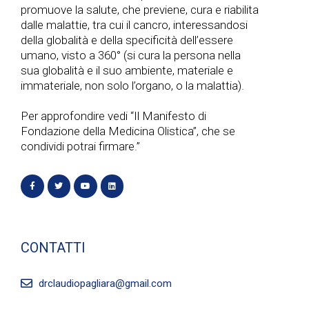
a
promuove la salute, che previene, cura e riabilita
e
dalle malattie, tra cui il cancro, interessandosi
v
della globalità e della specificità dell’essere
v
umano, visto a 360° (si cura la persona nella
i
sua globalità e il suo ambiente, materiale e
i
immateriale, non solo l’organo, o la malattia).
g
s
Per approfondire vedi “Il Manifesto di
a
Fondazione della Medicina Olistica”, che se
t
condividi potrai firmare.”
z
e
i
N
o
a
CONTATTI
n
v
e
drclaudiopagliara@gmail.com
i