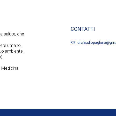
CONTATTI
a salute, che
drclaudiopagliara@gm
ssere umano,
 suo ambiente,
).
a Medicina