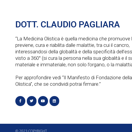
e
e
.
v
C
DOTT. CLAUDIO PAGLIARA
e
i
r
“La Medicina Olistica è quella medicina che promuove l
c
s
previene, cura e riabilita dalle malattie, tra cui il cancro,
a
interessandosi della globalità e della specificità dell’e
t
E
visto a 360° (si cura la persona nella sua globalità e il
materiale e immateriale, non solo l’organo, o la malattia
v
e
e
Per approfondire vedi “Il Manifesto di Fondazione dell
N
n
Olistica”, che se condividi potrai firmare.”
t
a
i
p
v
e
i
r
© 2023 COPYRIGHT