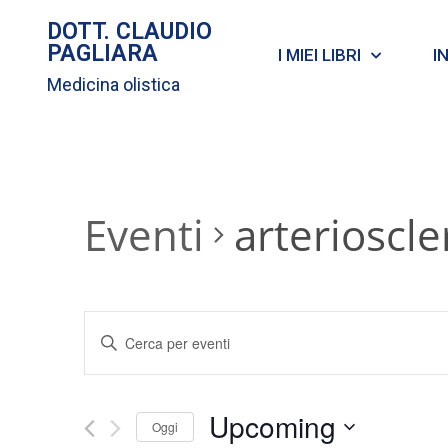
DOTT. CLAUDIO
PAGLIARA
I MIEI LIBRI
I
Medicina olistica
Eventi
arterioscle
E
I
v
n
s
e
Upcoming
e
Oggi