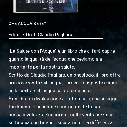
CHE ACQUA BERE?
Editore: Dott. Claudio Pagliara
“La Salute con l’Acqua” è un libro che c
i far
à
capire
quanto
la qualit
à
dell
’
acqua che beviamo sia
importante per la nostra salute.
Scritto da Claudio Pagliara, un oncologo, il libro offre
preziose verità sull’acqua, fornendo risposte chiare
sulla scelta dell’acqua salutare da bere.
È
un libro di divulgazione adatto a tutti,
che si legge
facilmente e accresce enormemente la tua
consapevolezza. Scoprirete molte verit
à
preziose
sull
’
acqua che faranno sicuramente la differenza