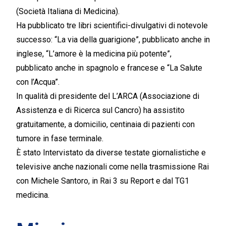
(Societ
à
Italiana di Medicina).
Ha pubblicato tre libri scientifici-divulgativi di notevole
successo:
“
La via della guarigione
”
, pubblicato anche in
inglese,
“
L
’
amore
è
la medicina pi
ù
potente
”
,
pubblicato anche in spagnolo e francese e
“
La Salute
con l
’
Acqua
”
.
In qualit
à
di
presidente del L
’
ARCA
(Associazione di
Assistenza e di Ricerca sul Cancro) ha assistito
gratuitamente, a domicilio, centinaia di pazienti con
tumore in fase terminale.
È
stato Intervistato da diverse testate giornalistiche e
televisive anche nazionali come nella trasmissione Rai
con Michele Santoro, in Rai 3 su Report e dal TG1
medicina.