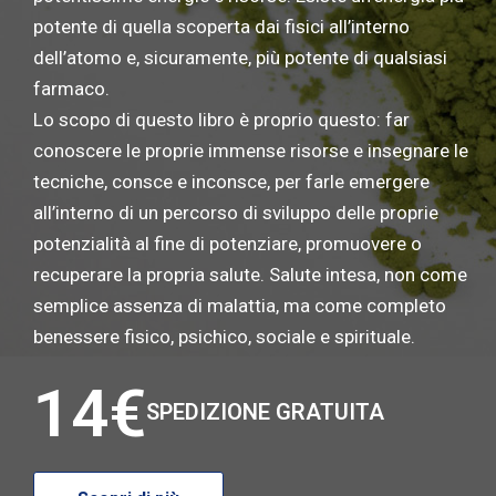
potente di quella scoperta dai fisici all
’
interno
dell
’
atomo e, sicuramente, pi
ù
potente di qualsiasi
farmaco.
Lo scopo di questo libro
è
proprio questo: far
conoscere le proprie immense risorse e insegnare le
tecniche, consce e inconsce, per farle emergere
all
’
interno di un percorso di sviluppo delle proprie
potenzialit
à
al fine di potenziare, promuovere o
recuperare la propria salute. Salute intesa, non come
semplice assenza di malattia, ma come completo
benessere fisico, psichico, sociale e spirituale.
14€
SPEDIZIONE GRATUITA