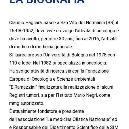
Claudio Pagliara, nasce a San Vito dei Normanni (BR) il
16-08-1952, dove vive e svolge l
’
attivit
à
di oncologo e
dove ha svolto,
per oltre 30 anni,
fino al 2016, l
’
attivit
à
di medico di medicina generale.
Si laurea presso l
’
Universit
à
di Bologna nel 1978 con
110 e lode. Nel 1982 si specializza in oncologia.
Ha svolgo attivit
à
di ricerca
sia
con la Fondazione
Europea di Oncologia e Scienze ambientali
“
B.Ramazzini
”
finalizzata alla realizzazione di alcuni
Registri tumori
, sia
per l
’
Istituto Mario Negri, come
mmg autorizzato.
È
attualmente fondatore e presidente
dell
’
associazione
“
La medicina Olistica Nazionale
”
ed
è
Responsabile del Dipartimento Scientifico della SIM