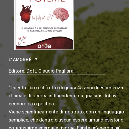
L' AMORE È...?
Editore: Dott. Claudio Pagliara
“
Questo libro
è
il frutto di quasi
4
5
anni
di esperienza
clinica e
di
ricerca indipendente
da qualsiasi lobby
economica o politica.
Viene scientificamente dimostrato, con un linguaggio
semplice, che dentro ciascun essere umano esistono
potentissime energie e risorse. Esiste un
’
energia pi
ù