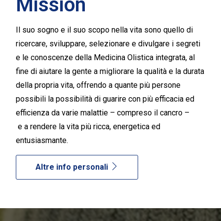
Mission
Il suo sogno e il suo scopo nella vita sono
quello di
ricercare, sviluppare, selezionare e
divulgare i segreti
e le conoscenze della Medicina Olistica
integrata,
al
fine di aiutare la gente a
migliorare la qualit
à
e la durata
della propria vita, offrendo a quante pi
ù
persone
possibili la possibilit
à
di
guarire con pi
ù
efficacia ed
efficienza da
varie
malatti
e
–
compreso il cancro
–
e
a
rendere la vita pi
ù
ricca, energetica ed
entusiasmante.
Altre info personali