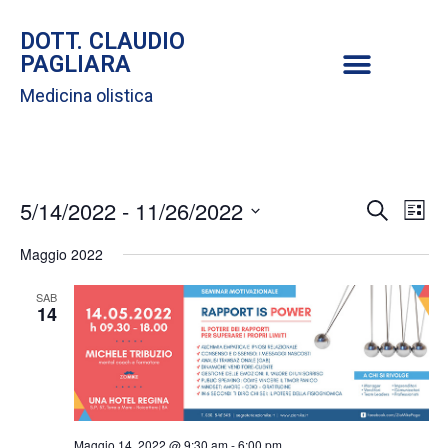
DOTT. CLAUDIO
PAGLIARA
Medicina olistica
E
5/14/2022
 - 
11/26/2022
E
C
L
e
S
i
v
r
v
Maggio 2022
s
e
c
t
e
l
a
SAB
e
14
e
n
n
z
i
t
t
o
i
n
o
Maggio 14, 2022 @ 9:30 am
-
6:00 pm