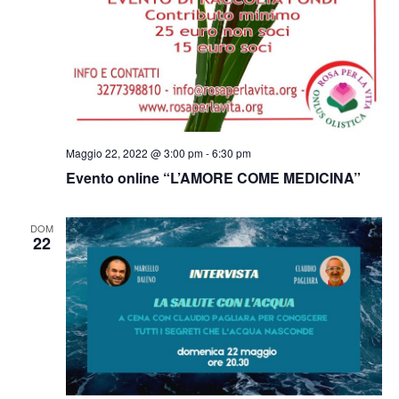
g
s
a
t
z
e
i
N
Maggio 22, 2022 @ 3:00 pm
-
6:30 pm
o
Evento online “L’AMORE COME MEDICINA”
a
n
v
DOM
22
e
i
g
a
z